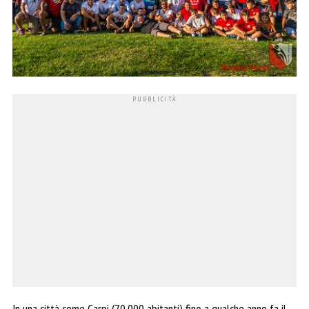
In una città come Carpi (70.000 abitanti) fino a qualche anno fa il