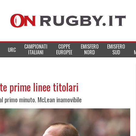
CAMPIONATI
COPPE
EMISFERO
EMISFERO
URC
ITALIANI
EUROPEE
NORD
SUD
nte prime linee titolari
 dal primo minuto. McLean inamovibile