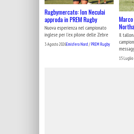
Rugbymercato: Ion Neculai
Marco 
approda in PREM Rugby
North
Nuova esperienza nel campionato
inglese per l'ex pilone delle Zebre
Il tallo
campione
3 Agosto 2026
Emisfero Nord
/
PREM Rugby
messag
15 Luglio