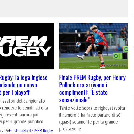
Finale PREM Rugby, per Henry
ugby: la lega inglese
Pollock ora arrivano i
udiando un nuovo
complimenti: “È stato
 per i playoff
sensazionale”
nizzatori del campionato
 rendere le semifinali e la
Tante volte sopra le righe, stavolta
egli eventi ancora più
il numero 8 ha fatto parlare di sé
vi per il grande pubblico
(quasi) solamente per la grande
prestazione
o 2026
Emisfero Nord
/
PREM Rugby