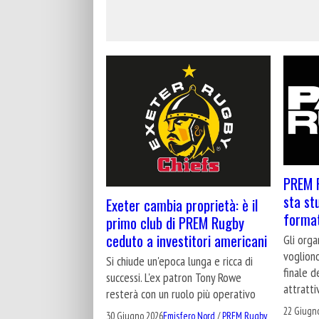
PREM R
sta st
Exeter cambia proprietà: è il
format
primo club di PREM Rugby
ceduto a investitori americani
Gli orga
vogliono
Si chiude un'epoca lunga e ricca di
finale d
successi. L'ex patron Tony Rowe
attratti
resterà con un ruolo più operativo
22 Giugn
30 Giugno 2026
Emisfero Nord
/
PREM Rugby