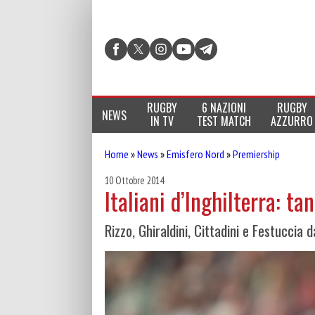
RUGBY
6 NAZIONI
RUGBY
NEWS
IN TV
TEST MATCH
AZZURRO
Home
»
News
»
Emisfero Nord
»
Premiership
10 Ottobre 2014
Italiani d’Inghilterra: ta
Rizzo, Ghiraldini, Cittadini e Festuccia