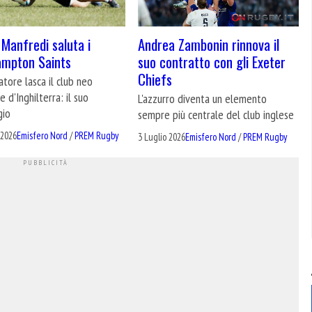
Andrea Zambonin rinnova il
Manfredi saluta i
suo contratto con gli Exeter
ampton Saints
Chiefs
natore lasca il club neo
 d'Inghilterra: il suo
L'azzurro diventa un elemento
gio
sempre più centrale del club inglese
 2026
Emisfero Nord
/
PREM Rugby
3 Luglio 2026
Emisfero Nord
/
PREM Rugby