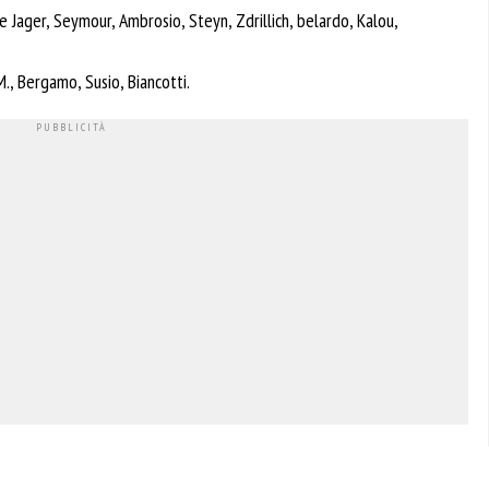
De Jager, Seymour, Ambrosio, Steyn, Zdrillich, belardo, Kalou,
 M., Bergamo, Susio, Biancotti.