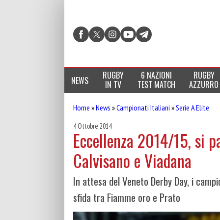
RUGBY
6 NAZIONI
RUGBY
NEWS
IN TV
TEST MATCH
AZZURRO
Home
»
News
»
Campionati Italiani
»
Serie A Elite
4 Ottobre 2014
Eccellenza 2014/15, si pa
Calvisano e Viadana
In attesa del Veneto Derby Day, i campio
sfida tra Fiamme oro e Prato