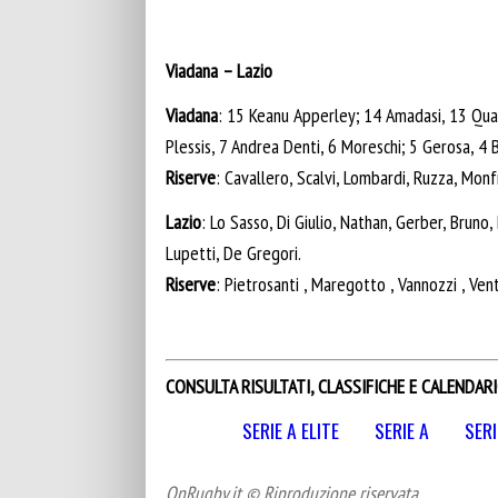
Viadana – Lazio
Viadana
: 15 Keanu Apperley; 14 Amadasi, 13 Quar
Plessis, 7 Andrea Denti, 6 Moreschi; 5 Gerosa, 4 
Riserve
: Cavallero, Scalvi, Lombardi, Ruzza, Monf
Lazio
: Lo Sasso, Di Giulio, Nathan, Gerber, Bruno,
Lupetti, De Gregori.
Riserve
: Pietrosanti , Maregotto , Vannozzi , Ventri
CONSULTA RISULTATI, CLASSIFICHE E CALENDARI
SERIE A ELITE
SERIE A
SERI
OnRugby.it © Riproduzione riservata