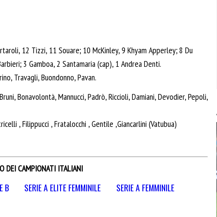
taroli, 12 Tizzi, 11 Souare; 10 McKinley, 9 Khyam Apperley; 8 Du
Barbieri; 3 Gamboa, 2 Santamaria (cap), 1 Andrea Denti.
rino, Travagli, Buondonno, Pavan.
 Bruni, Bonavolontà, Mannucci, Padrò, Riccioli, Damiani, Devodier, Pepoli,
celli , Filippucci , Fratalocchi , Gentile ,Giancarlini (Vatubua)
O DEI CAMPIONATI ITALIANI
E B
SERIE A ELITE FEMMINILE
SERIE A FEMMINILE