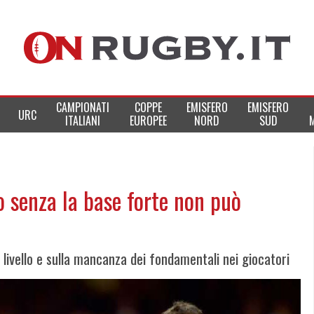
CAMPIONATI
COPPE
EMISFERO
EMISFERO
URC
ITALIANI
EUROPEE
NORD
SUD
o senza la base forte non può
to livello e sulla mancanza dei fondamentali nei giocatori