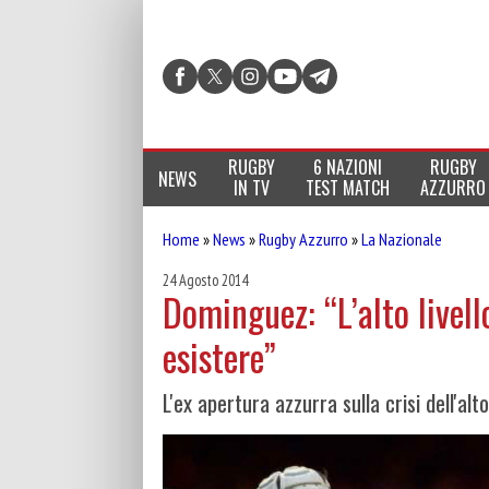
RUGBY
6 NAZIONI
RUGBY
NEWS
IN TV
TEST MATCH
AZZURRO
Home
»
News
»
Rugby Azzurro
»
La Nazionale
24 Agosto 2014
Dominguez: “L’alto livell
esistere”
L'ex apertura azzurra sulla crisi dell'al