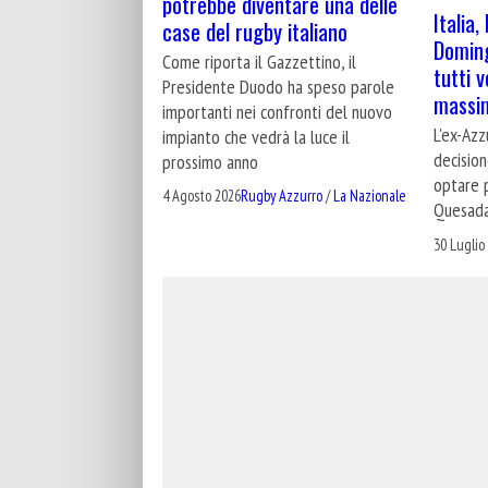
potrebbe diventare una delle
Italia
case del rugby italiano
Doming
Come riporta il Gazzettino, il
tutti 
Presidente Duodo ha speso parole
massim
importanti nei confronti del nuovo
L'ex-Az
impianto che vedrà la luce il
decision
prossimo anno
optare 
4 Agosto 2026
Rugby Azzurro
/
La Nazionale
Quesad
30 Luglio