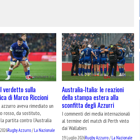
Australia-Italia: le reazioni
 il verdetto sulla
della stampa estera alla
fica di Marco Riccioni
sconfitta degli Azzurri
e azzurro aveva rimediato un
no rosso, da sostituto,
I commenti dei media internazionali
la partita contro l'Australia
al termine del match di Perth vinto
dai Wallabies
 2026
Rugby Azzurro
/
La Nazionale
19 Luglio 2026
Rugby Azzurro
/
La Nazionale