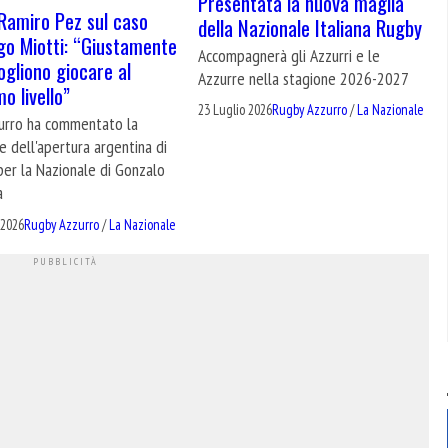
Presentata la nuova maglia
, Ramiro Pez sul caso
della Nazionale Italiana Rugby
o Miotti: “Giustamente
Accompagnerà gli Azzurri e le
vogliono giocare al
Azzurre nella stagione 2026-2027
o livello”
23 Luglio 2026
Rugby Azzurro
/
La Nazionale
zurro ha commentato la
e dell'apertura argentina di
per la Nazionale di Gonzalo
a
 2026
Rugby Azzurro
/
La Nazionale