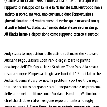
Qualche anno fa attraverso i Blues abbiamo tentato di aprire un
rapporto di sviluppo con la Fir e la Nazionale U20. Purtroppo non è
andato in porto, ma vogliamo comunque dare l’opportunità a
giovani giocatori del vostro paese di venire qui e misurarsi con gli
attuali e futuri All Blacks usufruendo delle stesse risorse che gli
All Blacks hanno a disposizione come supporto tecnico e tattico
”.
Andy scalza le supposizioni delle ultime settimane che volevano
Auckland Rugby lasciare Eden Park e organizzare le partite
casalinghe dell’ITM Cup al Trust Stadium: “Eden Park è la nostra
casa da sempre. E’impensabile giocare fuori da lì”. Sta di fatto che
Auckland, come altre province, ha problemi a portare tifosi sugli
spalti soprattutto nei grandi stadi. “Principalmente è un problema
delle aree metropolitane come Auckland, Hamilton, Wellington e
Christchurch dove i tifosi vengono esposti a tantissimo rugby
durante l’anno.
Il Super Rugby ha un calendario sempre più lungo,