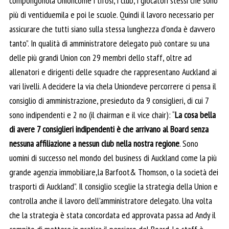
compongonola Unioncome i tifosi, i club, i giocatori stessi che sono
più di ventiduemila e poi le scuole. Quindi il lavoro necessario per
assicurare che tutti siano sulla stessa lunghezza d’onda è davvero
tanto”. In qualità di amministratore delegato può contare su una
delle più grandi Union con 29 membri dello staff, oltre ad
allenatori e dirigenti delle squadre che rappresentano Auckland ai
vari livelli. A decidere la via chela Uniondeve percorrere ci pensa il
consiglio di amministrazione, presieduto da 9 consiglieri, di cui 7
sono indipendenti e 2 no (il chairman e il vice chair): “
La cosa bella
di avere 7 consiglieri indipendenti è che arrivano al Board senza
nessuna affiliazione a nessun club nella nostra regione
. Sono
uomini di successo nel mondo del business di Auckland come la più
grande agenzia immobiliare,la Barfoot& Thomson, o la società dei
trasporti di Auckland”. Il consiglio sceglie la strategia della Union e
controlla anche il lavoro dell’amministratore delegato. Una volta
che la strategia è stata concordata ed approvata passa ad Andy il