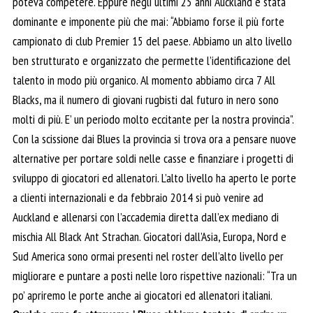
poteva competere. Eppure negli ultimi 25 anni Auckland è stata
dominante e imponente più che mai: “Abbiamo forse il più forte
campionato di club Premier 15 del paese. Abbiamo un alto livello
ben strutturato e organizzato che permette l’identificazione del
talento in modo più organico. Al momento abbiamo circa 7 All
Blacks, ma il numero di giovani rugbisti dal futuro in nero sono
molti di più. E’ un periodo molto eccitante per la nostra provincia”.
Con la scissione dai Blues la provincia si trova ora a pensare nuove
alternative per portare soldi nelle casse e finanziare i progetti di
sviluppo di giocatori ed allenatori. L’alto livello ha aperto le porte
a clienti internazionali e da febbraio 2014 si può venire ad
Auckland e allenarsi con l’accademia diretta dall’ex mediano di
mischia All Black Ant Strachan. Giocatori dall’Asia, Europa, Nord e
Sud America sono ormai presenti nel roster dell’alto livello per
migliorare e puntare a posti nelle loro rispettive nazionali: “Tra un
po’ apriremo le porte anche ai giocatori ed allenatori italiani.