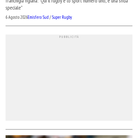
franchigia figiana: "Qui il rugby è lo sport numero uno, è una sfida
speciale"
6 Agosto 2026
Emisfero Sud
/
Super Rugby