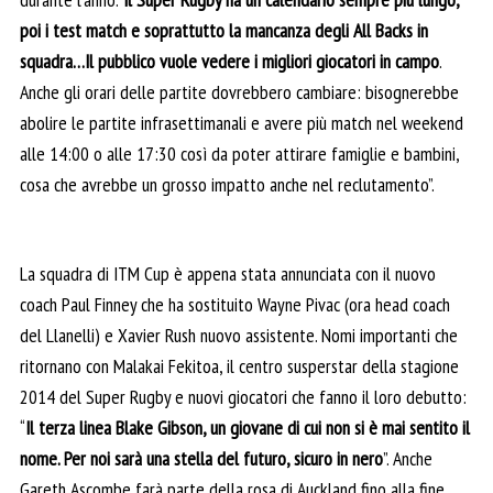
poi i test match e soprattutto la mancanza degli All Backs in
squadra…Il pubblico vuole vedere i migliori giocatori in campo
.
Anche gli orari delle partite dovrebbero cambiare: bisognerebbe
abolire le partite infrasettimanali e avere più match nel weekend
alle 14:00 o alle 17:30 così da poter attirare famiglie e bambini,
cosa che avrebbe un grosso impatto anche nel reclutamento”.
La squadra di ITM Cup è appena stata annunciata con il nuovo
coach Paul Finney che ha sostituito Wayne Pivac (ora head coach
del Llanelli) e Xavier Rush nuovo assistente. Nomi importanti che
ritornano con Malakai Fekitoa, il centro susperstar della stagione
2014 del Super Rugby e nuovi giocatori che fanno il loro debutto:
“
Il terza linea Blake Gibson, un giovane di cui non si è mai sentito il
nome. Per noi sarà una stella del futuro, sicuro in nero
”. Anche
Gareth Ascombe farà parte della rosa di Auckland fino alla fine