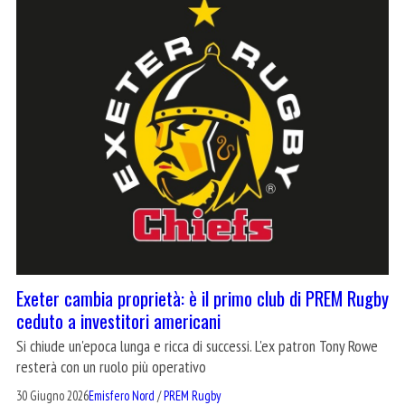
Exeter cambia proprietà: è il primo club di PREM Rugby
ceduto a investitori americani
Si chiude un'epoca lunga e ricca di successi. L'ex patron Tony Rowe
resterà con un ruolo più operativo
30 Giugno 2026
Emisfero Nord
/
PREM Rugby