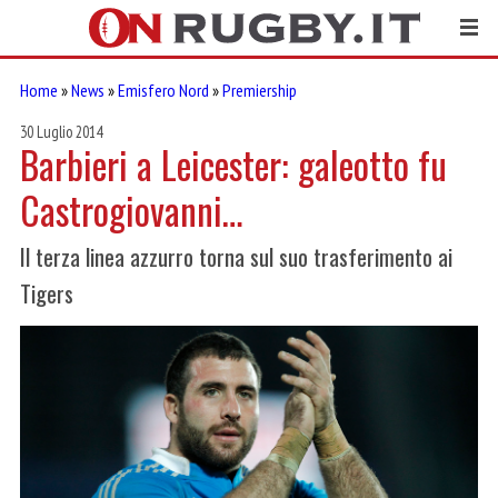
Home
»
News
»
Emisfero Nord
»
Premiership
30 Luglio 2014
Barbieri a Leicester: galeotto fu
Castrogiovanni…
Il terza linea azzurro torna sul suo trasferimento ai
Tigers