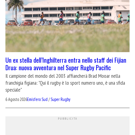
Un ex stella dell’Inghilterra entra nello staff dei Fijian
Drua: nuova avventura nel Super Rugby Pacific
Il campione del mondo del 2003 affiancherà Brad Mooar nella
franchigia figiana: "Qui il rugby è lo sport numero uno, è una sfida
speciale"
6 Agosto 2026
Emisfero Sud
/
Super Rugby