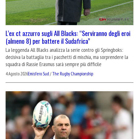
L’ex ct azzurro sugli All Blacks: “Serviranno degli eroi
(almeno 8) per battere il Sudafrica”
La leggenda All Blacks analizza la serie contro gli Springboks:
decisiva la battaglia tra i pacchetti di mischia, ma sorprendere la
squadra di Rassie Erasmus sarà sempre più difficile
4 Agosto 2026
Emisfero Sud
/
The Rugby Championship