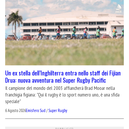
Un ex stella dell’Inghilterra entra nello staff dei Fijian
Drua: nuova avventura nel Super Rugby Pacific
Il campione del mondo del 2003 affiancherà Brad Mooar nella
franchigia figiana: "Qui il rugby è lo sport numero uno, è una sfida
speciale"
6 Agosto 2026
Emisfero Sud
/
Super Rugby