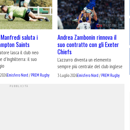
Andrea Zambonin rinnova il
Manfredi saluta i
suo contratto con gli Exeter
ampton Saints
Chiefs
natore lasca il club neo
 d'Inghilterra: il suo
L'azzurro diventa un elemento
gio
sempre più centrale del club inglese
 2026
Emisfero Nord
/
PREM Rugby
3 Luglio 2026
Emisfero Nord
/
PREM Rugby