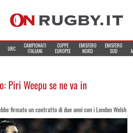
CAMPIONATI
COPPE
EMISFERO
EMISFERO
URC
ITALIANI
EUROPEE
NORD
SUD
: Piri Weepu se ne va in
ebbe firmato un contratto di due anni con i London Welsh