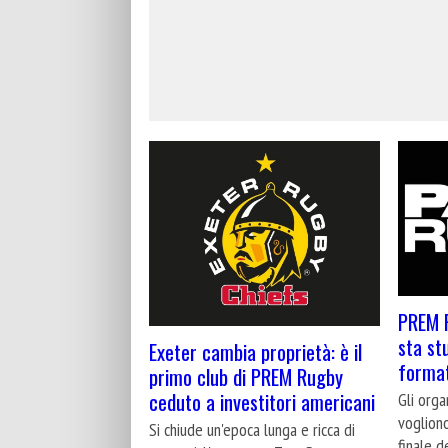
PREM R
sta st
Exeter cambia proprietà: è il
format
primo club di PREM Rugby
ceduto a investitori americani
Gli orga
vogliono
Si chiude un'epoca lunga e ricca di
finale d