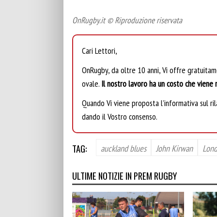
OnRugby.it © Riproduzione riservata
Cari Lettori,
OnRugby, da oltre 10 anni, Vi offre gratuita
ovale.
Il nostro lavoro ha un costo che viene r
Quando Vi viene proposta l’informativa sul rila
dando il Vostro consenso.
TAG:
auckland blues
John Kirwan
Lond
ULTIME NOTIZIE IN PREM RUGBY