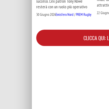
successi. L'ex patron Tony Rowe
attratti
resterà con un ruolo più operativo
22 Giugn
30 Giugno 2026
Emisfero Nord
/
PREM Rugby
CLICCA QUI: 