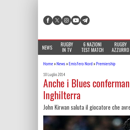
RUGBY
6 NAZIONI
RUGBY
NEWS
IN TV
TEST MATCH
AZZURRO
Home
»
News
»
Emisfero Nord
»
Premiership
10 Luglio 2014
Anche i Blues confermano
Inghilterra
John Kirwan saluta il giocatore che avr