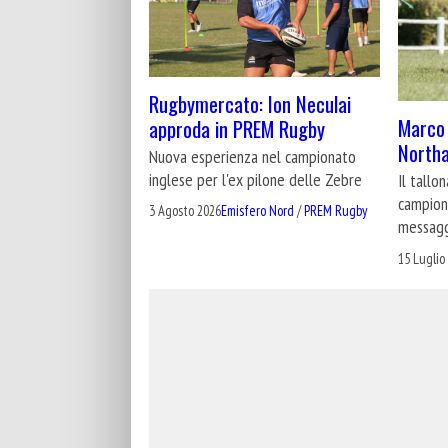
Rugbymercato: Ion Neculai
Marco 
approda in PREM Rugby
North
Nuova esperienza nel campionato
inglese per l'ex pilone delle Zebre
Il tallo
campione
3 Agosto 2026
Emisfero Nord
/
PREM Rugby
messag
15 Luglio