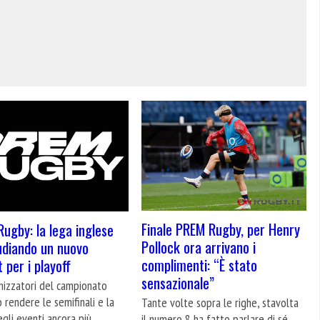
Finale PREM Rugby, per Henry
ugby: la lega inglese
Pollock ora arrivano i
udiando un nuovo
complimenti: “È stato
 per i playoff
sensazionale”
nizzatori del campionato
 rendere le semifinali e la
Tante volte sopra le righe, stavolta
egli eventi ancora più
il numero 8 ha fatto parlare di sé