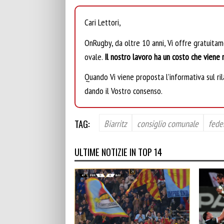
Cari Lettori,
OnRugby, da oltre 10 anni, Vi offre gratuita
ovale.
Il nostro lavoro ha un costo che viene r
Quando Vi viene proposta l’informativa sul rila
dando il Vostro consenso.
TAG:
Biarritz
consiglio comunale
fede
ULTIME NOTIZIE IN TOP 14