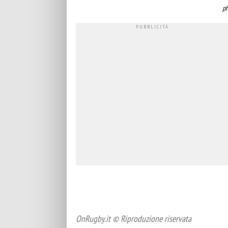
ph
OnRugby.it © Riproduzione riservata