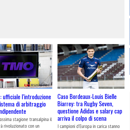
Caso Bordeaux-Louis Bielle
 ufficiale l’introduzione
Biarrey: tra Rugby Seven,
sistema di arbitraggio
questione Adidas e salary cap
indipendente
arriva il colpo di scena
ossima stagione transalpina il
à rivoluzionato con un
I campioni d'Europa in carica stanno