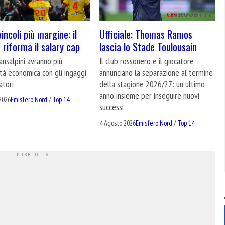
incoli più margine: il
Ufficiale: Thomas Ramos
 riforma il salary cap
lascia lo Stade Toulousain
ransalpini avranno più
Il club rossonero e il giocatore
lità economica con gli ingaggi
annunciano la separazione al termine
atori
della stagione 2026/27: un ultimo
anno insieme per inseguire nuovi
2026
Emisfero Nord
/
Top 14
successi
4 Agosto 2026
Emisfero Nord
/
Top 14