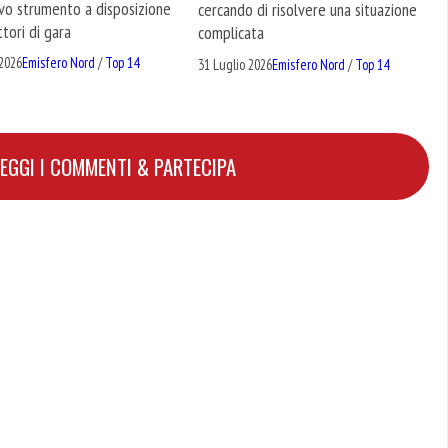
ivo strumento a disposizione
cercando di risolvere una situazione
ttori di gara
complicata
2026
Emisfero Nord
/
Top 14
31 Luglio 2026
Emisfero Nord
/
Top 14
LEGGI I COMMENTI & PARTECIPA