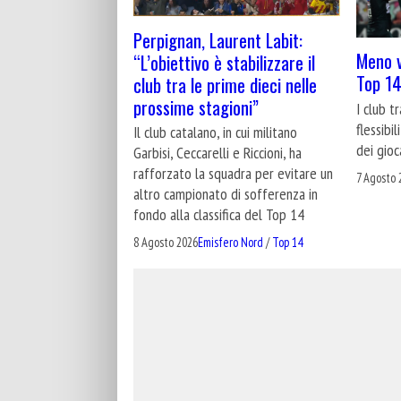
Perpignan, Laurent Labit:
Meno v
“L’obiettivo è stabilizzare il
Top 14
club tra le prime dieci nelle
prossime stagioni”
I club t
flessibi
Il club catalano, in cui militano
dei gioc
Garbisi, Ceccarelli e Riccioni, ha
rafforzato la squadra per evitare un
7 Agosto 
altro campionato di sofferenza in
fondo alla classifica del Top 14
8 Agosto 2026
Emisfero Nord
/
Top 14