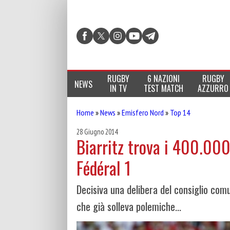
RUGBY
6 NAZIONI
RUGBY
NEWS
IN TV
TEST MATCH
AZZURRO
Home
»
News
»
Emisfero Nord
»
Top 14
28 Giugno 2014
Biarritz trova i 400.000
Fédéral 1
Decisiva una delibera del consiglio comu
che già solleva polemiche...