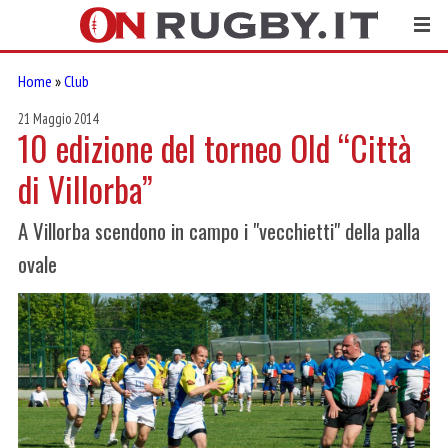
Home
»
Club
21 Maggio 2014
10 edizione del torneo Old “Città
di Villorba”
A Villorba scendono in campo i "vecchietti" della palla
ovale