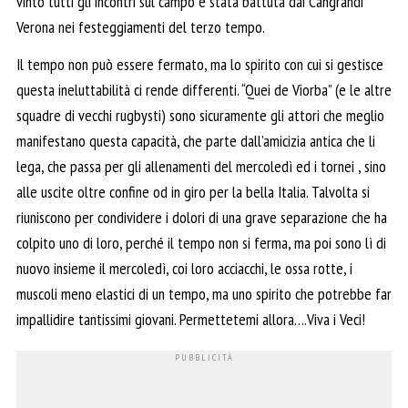
vinto tutti gli incontri sul campo è stata battuta dai Cangrandi
Verona nei festeggiamenti del terzo tempo.
Il tempo non può essere fermato, ma lo spirito con cui si gestisce
questa ineluttabilità ci rende differenti.
“Quei de Viorba” (e le altre
squadre di vecchi rugbysti) s
ono sicuramente gli attori che meglio
manifestano questa capacità, che parte dall’amicizia antica che li
lega, che passa per gli allenamenti del mercoledì ed i tornei , sino
alle uscite oltre confine od in giro per la bella Italia. Talvolta si
riuniscono per condividere i dolori di una grave separazione che ha
colpito uno di loro, perché il tempo non si ferma, ma poi sono lì di
nuovo insieme il mercoledì, coi loro acciacchi, le ossa rotte, i
muscoli meno elastici di un tempo, ma uno spirito che potrebbe far
impallidire tantissimi giovani. Permettetemi allora….Viva i Veci!