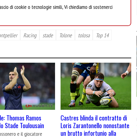
scio di cookie o tecnologie simili, Vi chiediamo di sostenerci
ntpellier
Racing
stade
Tolone
tolosa
Top 14
Castres blinda il contratto di
ale: Thomas Ramos
Loris Zarantonello nonostante
 lo Stade Toulousain
un brutto infortunio alla
rossonero e il giocatore