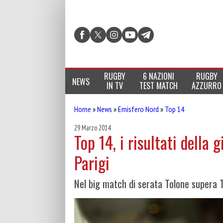
RUGBY
6 NAZIONI
RUGBY
NEWS
IN TV
TEST MATCH
AZZURRO
Home
»
News
»
Emisfero Nord
»
Top 14
29 Marzo 2014
Top 14, i risultati della 
Parigi
Nel big match di serata Tolone supera 