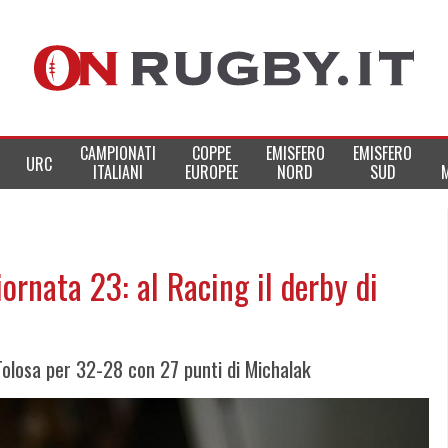
CAMPIONATI
COPPE
EMISFERO
EMISFERO
URC
ITALIANI
EUROPEE
NORD
SUD
giornata 23: al Racing il derby di
Tolosa per 32-28 con 27 punti di Michalak