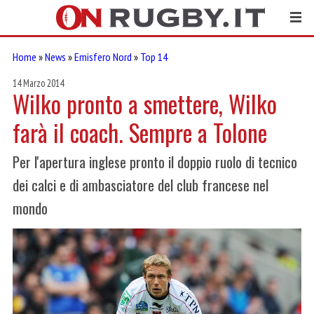
Home
»
News
»
Emisfero Nord
»
Top 14
14 Marzo 2014
Wilko pronto a smettere, Wilko
farà il coach. Sempre a Tolone
Per l'apertura inglese pronto il doppio ruolo di tecnico
dei calci e di ambasciatore del club francese nel
mondo