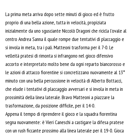
La prima meta arriva dopo sette minuti di gioco ed è frutto
proprio di una bella azione, tutta in velocità, propiziata
inizialmente da uno sgusciante Niccolò Dragoni che ricicla l’ovale al
centro Andrea Sanna il quale rompe due tentativi di placcaggio e
si invola in meta, tra i pali. Matteoni trasforma per il 7-0. Le
velleità pratesi di rimonta si infrangono nel gioco difensivo
accorto e interpretato molto bene da ogni reparto biancorosso e
le azioni di attacco fiorentine si concretizzano nuovamente al 13°
minuto con una bella percussione in velocità di Alberto Bottacci,
che elude i tentativi di placcaggio avversari e si invola in meta in
prossimità della linea laterale. Bravo Matteoni a piazzare la
trasformazione, da posizione difficile, per il 14-0.
Appena il tempo di riprendere il gioco e la squadra fiorentina
segna nuovamente: è Vieri Caneschi a castigare la difesa pratese
con un rush ficcante prossimo alla linea laterale per il 19-0. Gioca