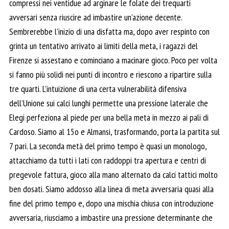
compressi nei ventidue ad arginare le folate dei trequarti
avversari senza riuscire ad imbastire un’azione decente.
Sembrerebbe l’inizio di una disfatta ma, dopo aver respinto con
grinta un tentativo arrivato ai limiti della meta, i ragazzi del
Firenze si assestano e cominciano a macinare gioco. Poco per volta
si fanno più solidi nei punti di incontro e riescono a ripartire sulla
tre quarti. L’intuizione di una certa vulnerabilità difensiva
dell’Unione sui calci lunghi permette una pressione laterale che
Elegi perfeziona al piede per una bella meta in mezzo ai pali di
Cardoso. Siamo al 15o e Almansi, trasformando, porta la partita sul
7 pari. La seconda metà del primo tempo è quasi un monologo,
attacchiamo da tutti i lati con raddoppi tra apertura e centri di
pregevole fattura, gioco alla mano alternato da calci tattici molto
ben dosati. Siamo addosso alla linea di meta avversaria quasi alla
fine del primo tempo e, dopo una mischia chiusa con introduzione
avversaria, riusciamo a imbastire una pressione determinante che