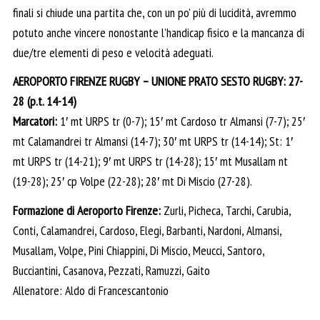
finali si chiude una partita che, con un po’ più di lucidità, avremmo
potuto anche vincere nonostante l’handicap fisico e la mancanza di
due/tre elementi di peso e velocità adeguati.
AEROPORTO FIRENZE RUGBY – UNIONE PRATO SESTO RUGBY: 27-
28 (p.t. 14-14)
Marcatori:
1′ mt URPS tr (0-7); 15′ mt Cardoso tr Almansi (7-7); 25′
mt Calamandrei tr Almansi (14-7); 30′ mt URPS tr (14-14); St: 1′
mt URPS tr (14-21); 9′ mt URPS tr (14-28); 15′ mt Musallam nt
(19-28); 25′ cp Volpe (22-28); 28′ mt Di Miscio (27-28).
Formazione di Aeroporto Firenze:
Zurli, Picheca, Tarchi, Carubia,
Conti, Calamandrei, Cardoso, Elegi, Barbanti, Nardoni, Almansi,
Musallam, Volpe, Pini Chiappini, Di Miscio, Meucci, Santoro,
Bucciantini, Casanova, Pezzati, Ramuzzi, Gaito
Allenatore: Aldo di Francescantonio