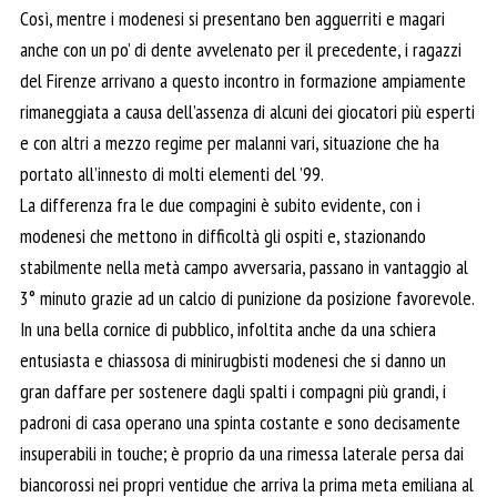
Così, mentre i modenesi si presentano ben agguerriti e magari
anche con un po’ di dente avvelenato per il precedente, i ragazzi
del Firenze arrivano a questo incontro in formazione ampiamente
rimaneggiata a causa dell’assenza di alcuni dei giocatori più esperti
e con altri a mezzo regime per malanni vari, situazione che ha
portato all’innesto di molti elementi del ’99.
La differenza fra le due compagini è subito evidente, con i
modenesi che mettono in difficoltà gli ospiti e, stazionando
stabilmente nella metà campo avversaria, passano in vantaggio al
3° minuto grazie ad un calcio di punizione da posizione favorevole.
In una bella cornice di pubblico, infoltita anche da una schiera
entusiasta e chiassosa di minirugbisti modenesi che si danno un
gran daffare per sostenere dagli spalti i compagni più grandi, i
padroni di casa operano una spinta costante e sono decisamente
insuperabili in touche; è proprio da una rimessa laterale persa dai
biancorossi nei propri ventidue che arriva la prima meta emiliana al