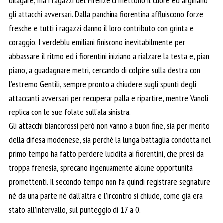
dilagare, ma i ragazzi del Firenze ci mettono il cuore ed arginano
gli attacchi avversari. Dalla panchina fiorentina affluiscono forze
fresche e tutti i ragazzi danno il loro contributo con grinta e
coraggio. I verdeblu emiliani finiscono inevitabilmente per
abbassare il ritmo ed i fiorentini iniziano a rialzare la testa e, pian
piano, a guadagnare metri, cercando di colpire sulla destra con
l’estremo Gentili, sempre pronto a chiudere sugli spunti degli
attaccanti avversari per recuperar palla e ripartire, mentre Vanoli
replica con le sue folate sull’ala sinistra.
Gli attacchi biancorossi però non vanno a buon fine, sia per merito
della difesa modenese, sia perchè la lunga battaglia condotta nel
primo tempo ha fatto perdere lucidità ai fiorentini, che presi da
troppa frenesia, sprecano ingenuamente alcune opportunità
promettenti. Il secondo tempo non fa quindi registrare segnature
né da una parte né dall’altra e l’incontro si chiude, come già era
stato all’intervallo, sul punteggio di 17 a 0.