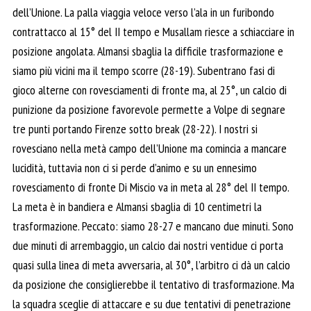
dell’Unione. La palla viaggia veloce verso l’ala in un furibondo
contrattacco al 15° del II tempo e Musallam riesce a schiacciare in
posizione angolata. Almansi sbaglia la difficile trasformazione e
siamo più vicini ma il tempo scorre (28-19). Subentrano fasi di
gioco alterne con rovesciamenti di fronte ma, al 25°, un calcio di
punizione da posizione favorevole permette a Volpe di segnare
tre punti portando Firenze sotto break (28-22). I nostri si
rovesciano nella metà campo dell’Unione ma comincia a mancare
lucidità, tuttavia non ci si perde d’animo e su un ennesimo
rovesciamento di fronte Di Miscio va in meta al 28° del II tempo.
La meta è in bandiera e Almansi sbaglia di 10 centimetri la
trasformazione. Peccato: siamo 28-27 e mancano due minuti. Sono
due minuti di arrembaggio, un calcio dai nostri ventidue ci porta
quasi sulla linea di meta avversaria, al 30°, l’arbitro ci dà un calcio
da posizione che consiglierebbe il tentativo di trasformazione. Ma
la squadra sceglie di attaccare e su due tentativi di penetrazione