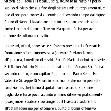
vittoria del Padua a Frascati. E se qualcuno lo ha fatto ha perso i
suoi soldi, visto che alla fine degli ottanta minuti regolamentari, e i
due di recupero concessi al termine del secondo tempo dal signor
Cerino di Napoli, i laziali hanno battuto i siciliani, conquistando
anche il punto di bonus offensivo. Ma quanta fatica per aver
ragione dell’ultima in classifica.
I ragusani, infatti, nonostante si fossero presentati a Frascati in
formazione più che improvvisata (il centro Stefano Iacono
all’apertura, il mediano di mischia Saro Di Maria al debutto in serie
B, il flanker Antonio Modica a tallonatore, l’ala Adriano Scrofani a
secondo centro, e con capitan Peppe Iacono, Paolo Bellio, Enoc
Valenti e Giuseppe Di Mauro in panchina perché non in perfette
condizioni fisiche) hanno disputato un incontro che definire
gagliardo è forse poco, alzando un muro difensivo praticamente
(quasi) impenetrabile e costringendo il Frascati a sudare fino
all’ottantaduesimo per ottenere il punto di bonus offensivo.