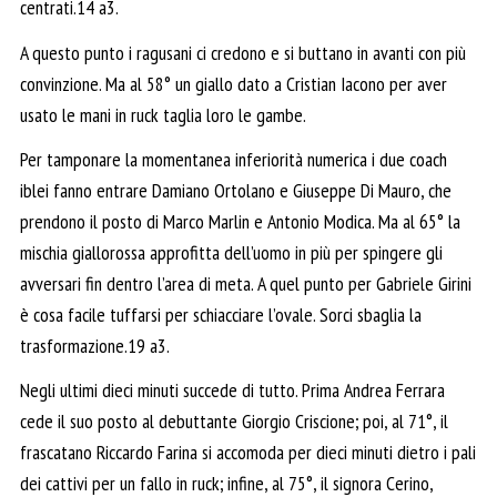
centrati.14 a3.
A questo punto i ragusani ci credono e si buttano in avanti con più
convinzione. Ma al 58° un giallo dato a Cristian Iacono per aver
usato le mani in ruck taglia loro le gambe.
Per tamponare la momentanea inferiorità numerica i due coach
iblei fanno entrare Damiano Ortolano e Giuseppe Di Mauro, che
prendono il posto di Marco Marlin e Antonio Modica. Ma al 65° la
mischia giallorossa approfitta dell’uomo in più per spingere gli
avversari fin dentro l’area di meta. A quel punto per Gabriele Girini
è cosa facile tuffarsi per schiacciare l’ovale. Sorci sbaglia la
trasformazione.19 a3.
Negli ultimi dieci minuti succede di tutto. Prima Andrea Ferrara
cede il suo posto al debuttante Giorgio Criscione; poi, al 71°, il
frascatano Riccardo Farina si accomoda per dieci minuti dietro i pali
dei cattivi per un fallo in ruck; infine, al 75°, il signora Cerino,