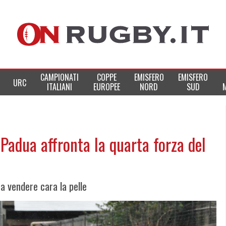
CAMPIONATI
COPPE
EMISFERO
EMISFERO
URC
ITALIANI
EUROPEE
NORD
SUD
 Padua affronta la quarta forza del
 a vendere cara la pelle