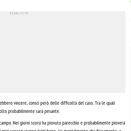
bbero vincere, consci però delle difficoltà del caso. Tra le quali
molto probabilmente sarà pesante.
l campo. Nei giorni scorsi ha piovuto parecchio e probabilmente pioverà
 I miei ragazzi stanno tutti bene, sia mentalmente che fisicamente, e