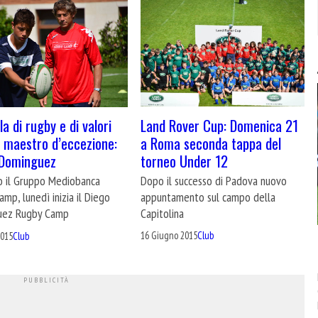
Land Rover Cup: Domenica 21
a di rugby e di valori
a Roma seconda tappa del
 maestro d’eccezione:
torneo Under 12
 Dominguez
Dopo il successo di Padova nuovo
o il Gruppo Mediobanca
appuntamento sul campo della
mp, lunedì inizia il Diego
Capitolina
uez Rugby Camp
16 Giugno 2015
Club
2015
Club