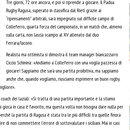
Tre giorni, 72 ore ancora, e poi si riprende a giocare. Il Padua
Rugby Ragusa, superato in classifica dal Rieti grazie ai
“ripensamenti” arbitrali, sarà impegnato sul difficile campo di
Colleferro, quarta forza del campionato, in un match che, almeno
sulla carta, non lascia scampo al XV allenato dal duo
Ferrara/Iacono.
Realista ma ottimista si dimostra il team manager biancazzurro
Ciccio Schininà: «Andiamo a Colleferro con una voglia pazzesca di
giocare! Sappiamo che sarà una partita proibitiva, ma sappiamo
anche che, quando vogliamo, riusciamo esprimere un buon rugby.
igliore».
oach dei laziali: «Si tratta di una partita importante e la stiamo
i gioca in casa è favorito, ma questa volta non bisogna dare nulla per
ché la partita di Ragusa è stata tra le più difficili tra quelle finora
ire di non commettere l’errore di sottovalutare i siciliani. Mai in casi