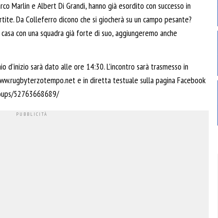
rco Marlin e Albert Di Grandi, hanno già esordito con successo in
artite. Da Colleferro dicono che si giocherà su un campo pesante?
ori casa con una squadra già forte di suo, aggiungeremo anche
chio d’inizio sarà dato alle ore 14:30. L’incontro sarà trasmesso in
 www.rugbyterzotempo.net e in diretta testuale sulla pagina Facebook
roups/52763668689/