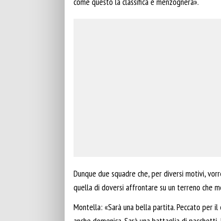
come questo la classifica è menzognera».
Dunque due squadre che, per diversi motivi, vorre
quella di doversi affrontare su un terreno che 
Montella: «Sarà una bella partita. Peccato per i
anche domenica.
Sarà
una battaglia di pacchetti.