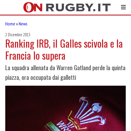
Home
»
News
2 Dicembre 2013
Ranking IRB, il Galles scivola e la
Francia lo supera
La squadra allenata da Warren Gatland perde la quinta
piazza, ora occupata dai galletti