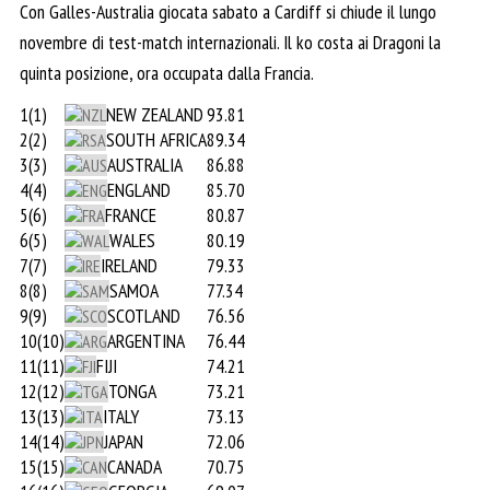
Con Galles-Australia giocata sabato a Cardiff si chiude il lungo
novembre di test-match internazionali. Il ko costa ai Dragoni la
quinta posizione, ora occupata dalla Francia.
1(1)
NEW ZEALAND
93.81
2(2)
SOUTH AFRICA
89.34
3(3)
AUSTRALIA
86.88
4(4)
ENGLAND
85.70
5(6)
FRANCE
80.87
6(5)
WALES
80.19
7(7)
IRELAND
79.33
8(8)
SAMOA
77.34
9(9)
SCOTLAND
76.56
10(10)
ARGENTINA
76.44
11(11)
FIJI
74.21
12(12)
TONGA
73.21
13(13)
ITALY
73.13
14(14)
JAPAN
72.06
15(15)
CANADA
70.75