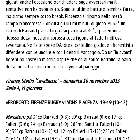
gigliati anche l’occasione per chiudere sugli avversari ma il
tentativo non ha buon esito. Sono le ultime battute, sembra fatta,
ma siamo sempre sotto break. Piacenza si riporta nella metà
campo biancorossa. Convulsi gli ultimi minuti di gioco. Al 38° un
calcio di Barraud passa largo dai pali ma al 40°, i piacentini a
ridosso della meta biancorossa costringono al fallo la difesa
avversaria. Ne fa le spese D’Andrea, cartellino giallo, e i fiorentini a
difendere con le unghie e con i denti il vantaggio. Da un “in avanti”
fiorentino nasce la mischia ospite che da al solito Barraud la palla
della meta tra i pali che porta i Lyons al pareggio.
Firenze, Stadio “Cavallaccio” – domenica 10 novembre 2013
Serie A, VI giornata
AEROPORTO FIRENZE RUGBY v LYONS PIACENZA 19-19 (10-12)
Marcatori: p.t.
3′ cp Barraud (0-3); 10′ cp Barraud (0-6); 17′ cp
Falleri (3-6); 24′ cp Barraud (3-9); 28′ mt Santi tr Falleri (10-
9); 38′ cp Barrau (10-12)
s.t.
12′ cp Falleri (13-12); 28′ cp Falleri
(16-12); 36′ cp Falleri (19-12); 41′ mt Barraud tr Barraud (19-19).