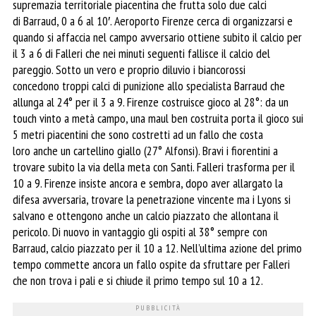
supremazia territoriale piacentina che frutta solo due calci
di Barraud, 0 a 6 al 10′. Aeroporto Firenze cerca di organizzarsi e
quando si affaccia nel campo avversario ottiene subito il calcio per
il 3 a 6 di Falleri che nei minuti seguenti fallisce il calcio del
pareggio. Sotto un vero e proprio diluvio i biancorossi
concedono troppi calci di punizione allo specialista Barraud che
allunga al 24° per il 3 a 9. Firenze costruisce gioco al 28°: da un
touch vinto a metà campo, una maul ben costruita porta il gioco sui
5 metri piacentini che sono costretti ad un fallo che costa
loro anche un cartellino giallo (27° Alfonsi). Bravi i fiorentini a
trovare subito la via della meta con Santi. Falleri trasforma per il
10 a 9. Firenze insiste ancora e sembra, dopo aver allargato la
difesa avversaria, trovare la penetrazione vincente ma i Lyons si
salvano e ottengono anche un calcio piazzato che allontana il
pericolo. Di nuovo in vantaggio gli ospiti al 38° sempre con
Barraud, calcio piazzato per il 10 a 12. Nell’ultima azione del primo
tempo commette ancora un fallo ospite da sfruttare per Falleri
che non trova i pali e si chiude il primo tempo sul 10 a 12.