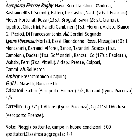
Aeroporto Firenze Rugby
: Nava, Beretta, Ghini, D’Andrea,
Bastiani (40’s.t. Semoli), Falleri, De Castro, Santi (30’s.t. Bianchini),
Meyer, Fortunati Rossi (13’s.t. Broglia), Savia (28’s.t. Ciampa),
Ippolito, Chiostrini, Fanelli Gambineri (1’s.t. Meroni). A disp.: Bianco
G., Piccioli, Di Francescantonio.
All.
Sordini-
Segundo
Lyons Piacenza:
Mortali, Bassi, Buondonno, Rossi, Missaglia (30’s.t.
Montanari), Barraud, Alfonsi, Bance, Tarantini, Sciacca (1’s.t.
Campioni), Dadati (1’s.t. Soffientini), Rancati, Co (17’s.t. Paoletti),
Wahabi, Ferri (3’s.t. Vitielli). A disp.: Prette, Colpani,
Cammi.
All.
Rolleston
Arbitro
: Passacantando (L’Aquila)
G.di L.
: Masetti, Borraccetti
Calciatori
: Falleri (Aeroporto Firenze) 5/8; Barraud (Lyons Piacenza)
5/6
Cartellini
: Cg 27′ pt Alfonsi (Lyons Piacenza), Cg 41′ st D’Andrea
(Aeroporto Firenze).
Note
: Pioggia battente, campo in buone condizioni, 300
spettatori.Classifica aggregata: 2-2