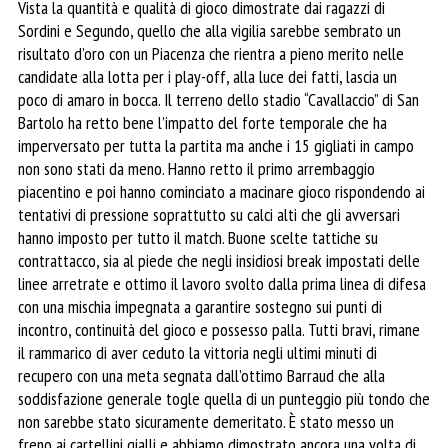
Vista la quantità e qualità di gioco dimostrate dai ragazzi di
Sordini e Segundo, quello che alla vigilia sarebbe sembrato un
risultato d’oro con un Piacenza che rientra a pieno merito nelle
candidate alla lotta per i play-off, alla luce dei fatti, lascia un
poco di amaro in bocca. Il terreno dello stadio “Cavallaccio” di San
Bartolo ha retto bene l’impatto del forte temporale che ha
imperversato per tutta la partita ma anche i 15 gigliati in campo
non sono stati da meno. Hanno retto il primo arrembaggio
piacentino e poi hanno cominciato a macinare gioco rispondendo ai
tentativi di pressione soprattutto su calci alti che gli avversari
hanno imposto per tutto il match. Buone scelte tattiche su
contrattacco, sia al piede che negli insidiosi break impostati delle
linee arretrate e ottimo il lavoro svolto dalla prima linea di difesa
con una mischia impegnata a garantire sostegno sui punti di
incontro, continuità del gioco e possesso palla. Tutti bravi, rimane
il rammarico di aver ceduto la vittoria negli ultimi minuti di
recupero con una meta segnata dall’ottimo Barraud che alla
soddisfazione generale togle quella di un punteggio più tondo che
non sarebbe stato sicuramente demeritato. È stato messo un
freno ai cartellini gialli e abbiamo dimostrato ancora una volta di