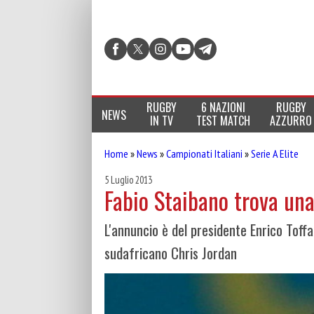
RUGBY
6 NAZIONI
RUGBY
NEWS
IN TV
TEST MATCH
AZZURRO
Home
»
News
»
Campionati Italiani
»
Serie A Elite
5 Luglio 2013
Fabio Staibano trova una
L'annuncio è del presidente Enrico Toffa
sudafricano Chris Jordan