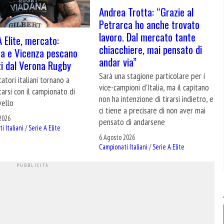
Andrea Trotta: “Grazie al
Petrarca ho anche trovato
lavoro. Dal mercato tante
A Elite, mercato:
chiacchiere, mai pensato di
a e Vicenza pescano
andar via”
zi dal Verona Rugby
Sarà una stagione particolare per i
atori italiani tornano a
vice-campioni d'Italia, ma il capitano
arsi con il campionato di
non ha intenzione di tirarsi indietro, e
vello
ci tiene a precisare di non aver mai
2026
pensato di andarsene
i Italiani
/
Serie A Elite
6 Agosto 2026
Campionati Italiani
/
Serie A Elite