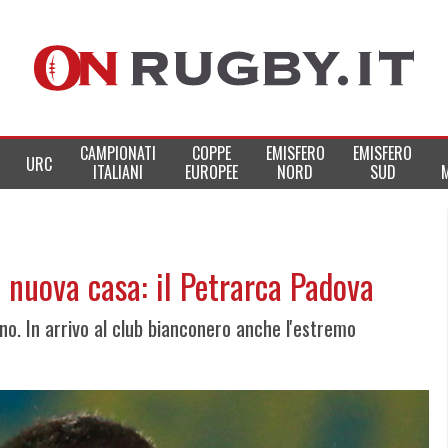
CAMPIONATI
COPPE
EMISFERO
EMISFERO
URC
ITALIANI
EUROPEE
NORD
SUD
 nuova casa: il Petrarca Padova
no. In arrivo al club bianconero anche l'estremo