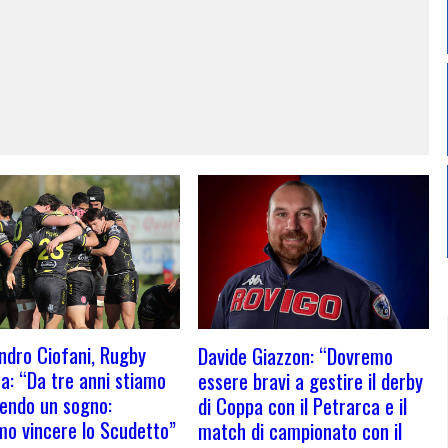
ndro Ciofani, Rugby
Davide Giazzon: “Dovremo
a: “Da tre anni stiamo
essere bravi a gestire il derby
endo un sogno:
di Coppa con il Petrarca e il
mo vincere lo Scudetto”
match di campionato con il