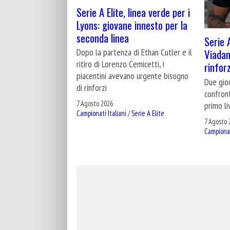
Serie A Elite, linea verde per i
Lyons: giovane innesto per la
seconda linea
Serie 
Dopo la partenza di Ethan Cutler e il
Viadan
ritiro di Lorenzo Cemicetti, i
rinfor
piacentini avevano urgente bisogno
Due gioc
di rinforzi
confront
7 Agosto 2026
primo li
Campionati Italiani
/
Serie A Elite
7 Agosto 
Campionat