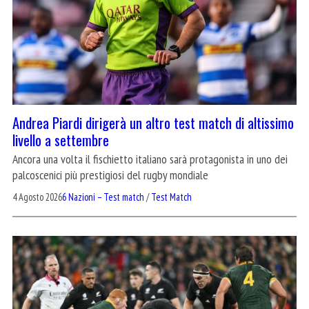
Andrea Piardi dirigerà un altro test match di altissimo
livello a settembre
Ancora una volta il fischietto italiano sarà protagonista in uno dei
palcoscenici più prestigiosi del rugby mondiale
4 Agosto 2026
6 Nazioni – Test match
/
Test Match