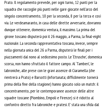
Prato. Il regolamento prevede, per ogni turno, 12 punti per la
squadra che raccoglie più punti nelle gare giocate nell’arco del
singolo concentramento, 10 per la seconda, 8 per la terza e così
via. Le verdeamaranto, in casa delle dirette avversarie, dovranno
dunque ottenere, domenica ventura, il massimo. La prima del
girone toscano disputerà poi il 26 maggio, a Parma, la final-eight
nazionale. La seconda rappresentativa toscana, invece, sempre
nella giornata unica del 26 a Parma, disputerà le finali per i
piazzamenti dal nono al sedicesimo posto. Le ‘Etrusche’, domenica
scorsa, non hanno sfruttato il fattore campo. Al ‘Tamberi’, le
labroniche, alle prese con le gravi assenze di Ciaramella (che
rientrerà a Prato) e Barsotti (infortunata; difficilmente tornerà
prima della fine della stagione) hanno giocato solo un match: il
concentramento, per le contemporanee assenze delle altre
squadre toscane (Piombino, Empoli e Firenze) si è ridotto al
confontro diretto fra labroniche e pratesi. E’ stata una sfida dal