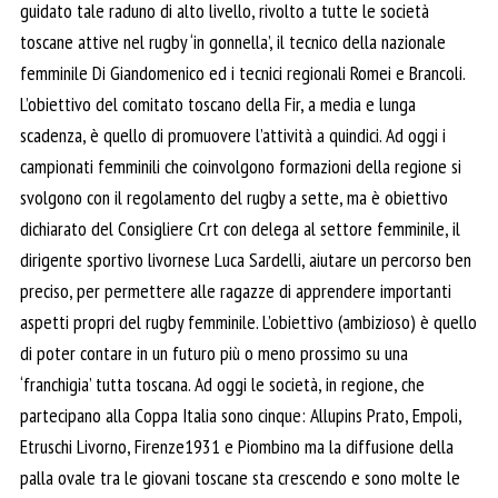
guidato tale raduno di alto livello, rivolto a tutte le società
toscane attive nel rugby ‘in gonnella’, il tecnico della nazionale
femminile Di Giandomenico ed i tecnici regionali Romei e Brancoli.
L’obiettivo del comitato toscano della Fir, a media e lunga
scadenza, è quello di promuovere l’attività a quindici. Ad oggi i
campionati femminili che coinvolgono formazioni della regione si
svolgono con il regolamento del rugby a sette, ma è obiettivo
dichiarato del Consigliere Crt con delega al settore femminile, il
dirigente sportivo livornese Luca Sardelli, aiutare un percorso ben
preciso, per permettere alle ragazze di apprendere importanti
aspetti propri del rugby femminile. L’obiettivo (ambizioso) è quello
di poter contare in un futuro più o meno prossimo su una
‘franchigia’ tutta toscana. Ad oggi le società, in regione, che
partecipano alla Coppa Italia sono cinque: Allupins Prato, Empoli,
Etruschi Livorno, Firenze1931 e Piombino ma la diffusione della
palla ovale tra le giovani toscane sta crescendo e sono molte le