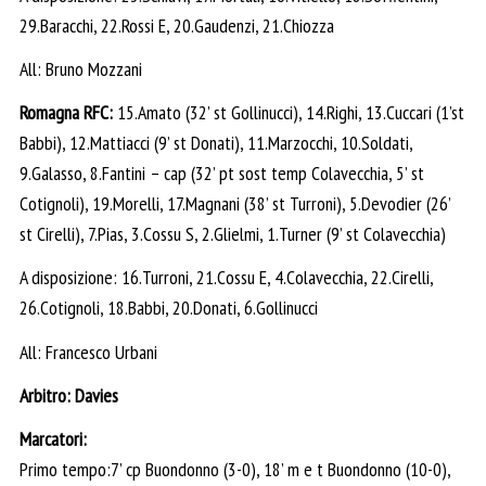
29.Baracchi, 22.Rossi E, 20.Gaudenzi, 21.Chiozza
All: Bruno Mozzani
Romagna RFC:
15.Amato (32’ st Gollinucci), 14.Righi, 13.Cuccari (1’st
Babbi), 12.Mattiacci (9’ st Donati), 11.Marzocchi, 10.Soldati,
9.Galasso, 8.Fantini – cap (32’ pt sost temp Colavecchia, 5’ st
Cotignoli), 19.Morelli, 17.Magnani (38’ st Turroni), 5.Devodier (26’
st Cirelli), 7.Pias, 3.Cossu S, 2.Glielmi, 1.Turner (9’ st Colavecchia)
A disposizione: 16.Turroni, 21.Cossu E, 4.Colavecchia, 22.Cirelli,
26.Cotignoli, 18.Babbi, 20.Donati, 6.Gollinucci
All: Francesco Urbani
Arbitro: Davies
Marcatori:
Primo tempo:7’ cp Buondonno (3-0), 18’ m e t Buondonno (10-0),