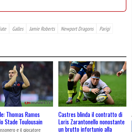
iate
Galles
Jamie Roberts
Newport Dragons
Parigi
Castres blinda il contratto di
ale: Thomas Ramos
Loris Zarantonello nonostante
 lo Stade Toulousain
un brutto infortunio alla
rossonero e il giocatore