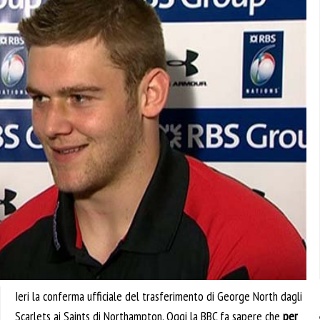
Ieri la conferma ufficiale del trasferimento di George North dagli
Scarlets ai Saints di Northampton. Oggi la BBC fa sapere che
per