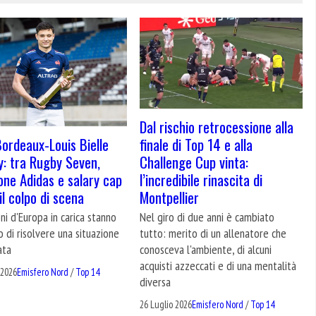
Dal rischio retrocessione alla
ordeaux-Louis Bielle
finale di Top 14 e alla
y: tra Rugby Seven,
Challenge Cup vinta:
one Adidas e salary cap
l’incredibile rinascita di
il colpo di scena
Montpellier
ni d'Europa in carica stanno
Nel giro di due anni è cambiato
 di risolvere una situazione
tutto: merito di un allenatore che
ata
conosceva l'ambiente, di alcuni
acquisti azzeccati e di una mentalità
 2026
Emisfero Nord
/
Top 14
diversa
26 Luglio 2026
Emisfero Nord
/
Top 14