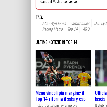
dando il Vostro consenso.
TAG:
Alun Wyn Jones
cardiff blues
Dan Lyd
Racing Metro
Top 14
WRU
ULTIME NOTIZIE IN TOP 14
Meno vincoli più margine: il
Uffici
Top 14 riforma il salary cap
lascia
I club transalpini avranno più
Il club 