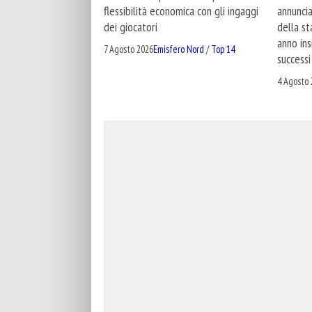
flessibilità economica con gli ingaggi
annuncia
dei giocatori
della s
anno ins
7 Agosto 2026
Emisfero Nord
/
Top 14
successi
4 Agosto 