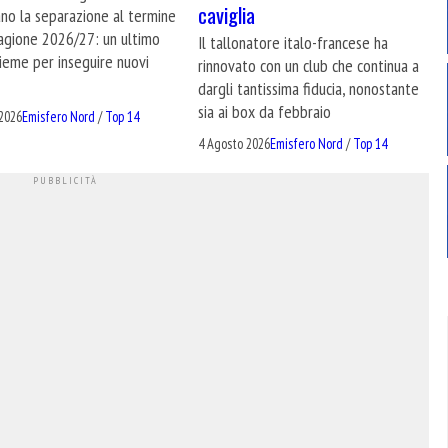
caviglia
no la separazione al termine
tagione 2026/27: un ultimo
Il tallonatore italo-francese ha
ieme per inseguire nuovi
rinnovato con un club che continua a
dargli tantissima fiducia, nonostante
sia ai box da febbraio
2026
Emisfero Nord
/
Top 14
4 Agosto 2026
Emisfero Nord
/
Top 14