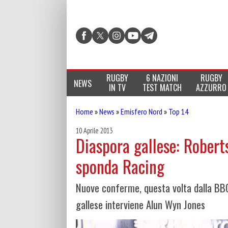
RUGBY
6 NAZIONI
RUGBY
NEWS
IN TV
TEST MATCH
AZZURRO
Home
»
News
»
Emisfero Nord
»
Top 14
10 Aprile 2013
Diaspora gallese: Roberts
sponda Racing
Nuove conferme, questa volta dalla BBC.
gallese interviene Alun Wyn Jones