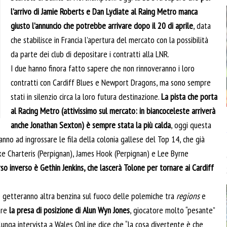
l’arrivo di Jamie Roberts e Dan Lydiate al Raing Metro manca
giusto l’annuncio che potrebbe arrivare dopo il 20 di aprile
, data
che stabilisce in Francia l’apertura del mercato con la possibilità
da parte dei club di depositare i contratti alla LNR.
I due hanno finora fatto sapere che non rinnoveranno i loro
contratti con Cardiff Blues e Newport Dragons, ma sono sempre
stati in silenzio circa la loro futura destinazione.
La pista che porta
al Racing Metro (attivissimo sul mercato: in biancoceleste arriverà
anche Jonathan Sexton) è sempre stata la più calda
, oggi questa
no ad ingrossare le fila della colonia gallese del Top 14, che già
ke Charteris (Perpignan), James Hook (Perpignan) e Lee Byrne
so inverso è Gethin Jenkins, che lascerà Tolone per tornare ai Cardiff
e getteranno altra benzina sul fuoco delle polemiche tra
regions
e
are
la presa di posizione di Alun Wyn Jones
, giocatore molto “pesante”
 lunga intervista a Wales OnLine dice che “la cosa divertente è che