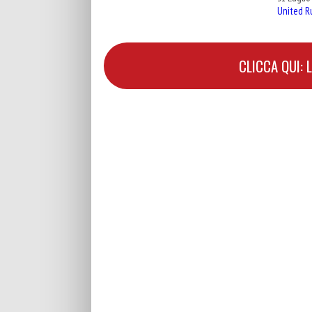
United R
CLICCA QUI: 