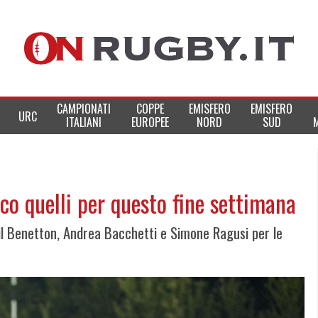
CAMPIONATI
COPPE
EMISFERO
EMISFERO
URC
ITALIANI
EUROPEE
NORD
SUD
cco quelli per questo fine settimana
il Benetton, Andrea Bacchetti e Simone Ragusi per le