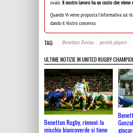
ovale.
Il nostro lavoro ha un costo che viene r
Quando Vi viene proposta l’informativa sul rila
dando il Vostro consenso.
TAG:
Benetton Treviso
permit players
ULTIME NOTIZIE IN UNITED RUGBY CHAMPIO
Benett
Benetton Rugby, rinnovi: la
Gonzal
mischia biancoverde si tiene
giocar