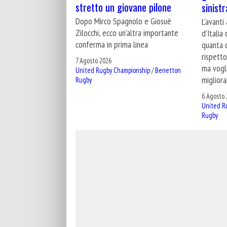
stretto un giovane pilone
sinistr
Dopo Mirco Spagnolo e Giosuè
L'avanti
Zilocchi, ecco un'altra importante
d'Italia
conferma in prima linea
quanta d
rispetto
7 Agosto 2026
ma vogl
United Rugby Championship
/
Benetton
migliora
Rugby
6 Agosto 
United R
Rugby