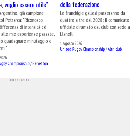
della federazione
a, voglio essere utile”
Le franchigie gallesi passeranno da
 argentino, già campione
quattro a tre dal 2028: il comunicato
 col Petrarca: "Riconosco
ufficiale diramato dal club con sede a
ifferenza di intensità c'è
Llanelli
 alle mie esperienze passate,
io guadagnare minutaggio e
1 Agosto 2026
rmi"
United Rugby Championship
/
Altri club
2026
ugby Championship
/
Benetton