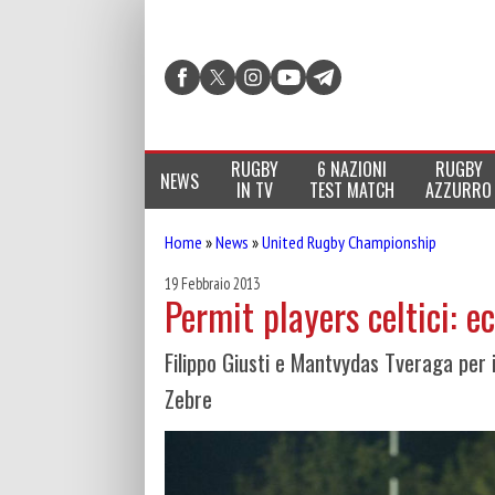
RUGBY
6 NAZIONI
RUGBY
NEWS
IN TV
TEST MATCH
AZZURRO
Home
»
News
»
United Rugby Championship
19 Febbraio 2013
Permit players celtici: e
Filippo Giusti e Mantvydas Tveraga per 
Zebre