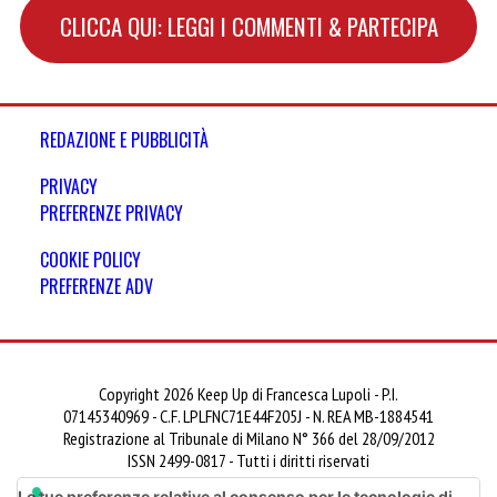
CLICCA QUI: LEGGI I COMMENTI & PARTECIPA
REDAZIONE E PUBBLICITÀ
PRIVACY
PREFERENZE PRIVACY
COOKIE POLICY
PREFERENZE ADV
Copyright 2026 Keep Up di Francesca Lupoli - P.I.
07145340969 - C.F. LPLFNC71E44F205J - N. REA MB-1884541
Registrazione al Tribunale di Milano N° 366 del 28/09/2012
ISSN 2499-0817 - Tutti i diritti riservati
Le tue preferenze relative al consenso per le tecnologie di