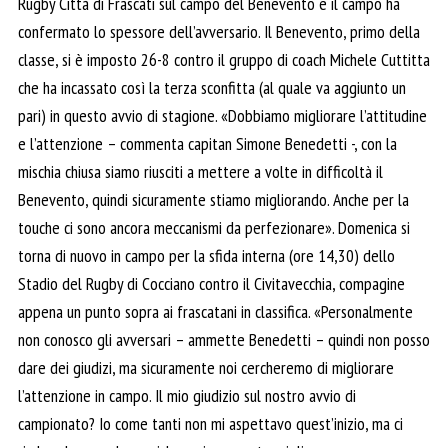
Rugby Città di Frascati sul campo del Benevento e il campo ha
confermato lo spessore dell’avversario. Il Benevento, primo della
classe, si è imposto 26-8 contro il gruppo di coach Michele Cuttitta
che ha incassato così la terza sconfitta (al quale va aggiunto un
pari) in questo avvio di stagione. «Dobbiamo migliorare l’attitudine
e l’attenzione – commenta capitan Simone Benedetti -, con la
mischia chiusa siamo riusciti a mettere a volte in difficoltà il
Benevento, quindi sicuramente stiamo migliorando. Anche per la
touche ci sono ancora meccanismi da perfezionare». Domenica si
torna di nuovo in campo per la sfida interna (ore 14,30) dello
Stadio del Rugby di Cocciano contro il Civitavecchia, compagine
appena un punto sopra ai frascatani in classifica. «Personalmente
non conosco gli avversari – ammette Benedetti – quindi non posso
dare dei giudizi, ma sicuramente noi cercheremo di migliorare
l’attenzione in campo. Il mio giudizio sul nostro avvio di
campionato? Io come tanti non mi aspettavo quest’inizio, ma ci