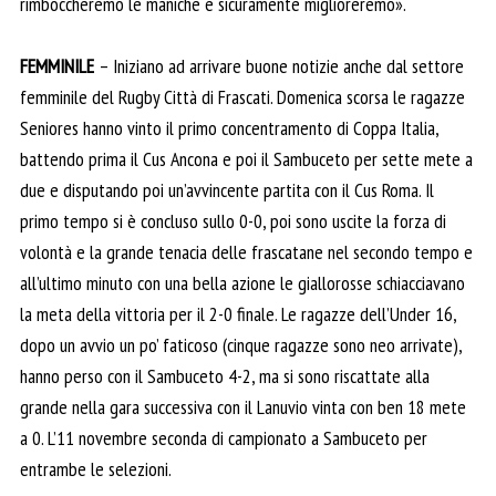
rimboccheremo le maniche e sicuramente miglioreremo».
FEMMINILE
– Iniziano ad arrivare buone notizie anche dal settore
femminile del Rugby Città di Frascati. Domenica scorsa le ragazze
Seniores hanno vinto il primo concentramento di Coppa Italia,
battendo prima il Cus Ancona e poi il Sambuceto per sette mete a
due e disputando poi un’avvincente partita con il Cus Roma. Il
primo tempo si è concluso sullo 0-0, poi sono uscite la forza di
volontà e la grande tenacia delle frascatane nel secondo tempo e
all’ultimo minuto con una bella azione le giallorosse schiacciavano
la meta della vittoria per il 2-0 finale. Le ragazze dell’Under 16,
dopo un avvio un po’ faticoso (cinque ragazze sono neo arrivate),
hanno perso con il Sambuceto 4-2, ma si sono riscattate alla
grande nella gara successiva con il Lanuvio vinta con ben 18 mete
a 0. L’11 novembre seconda di campionato a Sambuceto per
entrambe le selezioni.