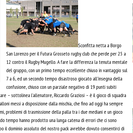
Sconfitta netta a Borgo
San Lorenzo per il Futura Grosseto rugby club che perde per 25 a
12 contro il Rugby Mugello. A fare la differenza la tenuta mentale
del gruppo, con un primo tempo eccellente chiuso in vantaggio sul
7 a 6, ed un secondo tempo disastroso giocato all’insegna della
confusione, chiuso con un parziale negativo di 19 punti subiti
are – sottolinea l’allenatore, Riccardo Graziosi – è il gioco di squadra
palloni messi a disposizione dalla mischia, che fino ad oggi ha sempre
smi, problemi di trasmissione della palla tra i due mediani e un gioco
ondo tempo hanno prodotto una lunga catena di errori che ci sono
po il dominio assoluto del nostro pack avrebbe dovuto consentirci di