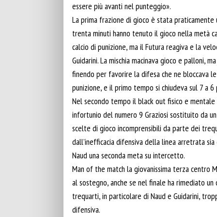
essere più avanti nel punteggio».
La prima frazione di gioco è stata praticamente
trenta minuti hanno tenuto il gioco nella metà c
calcio di punizione, ma il Futura reagiva e la ve
Guidarini. La mischia macinava gioco e palloni, m
finendo per favorire la difesa che ne bloccava le 
punizione, e il primo tempo si chiudeva sul 7 a 6 p
Nel secondo tempo il black out fisico e mentale d
infortunio del numero 9 Graziosi sostituito da un 
scelte di gioco incomprensibili da parte dei treq
dall’inefficacia difensiva della linea arretrata s
Naud una seconda meta su intercetto.
Man of the match la giovanissima terza centro Mu
al sostegno, anche se nel finale ha rimediato un 
trequarti, in particolare di Naud e Guidarini, trop
difensiva.