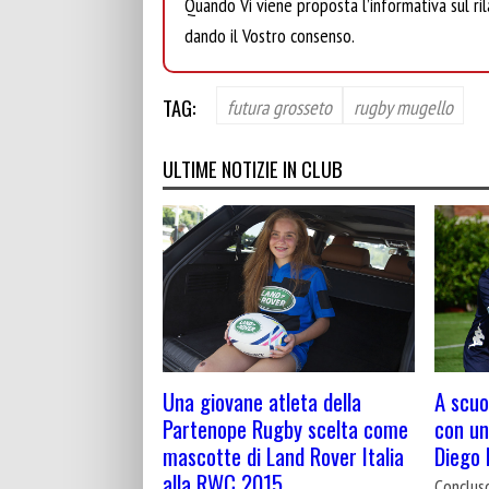
Quando Vi viene proposta l’informativa sul rila
dando il Vostro consenso.
TAG:
futura grosseto
rugby mugello
ULTIME NOTIZIE IN CLUB
Una giovane atleta della
A scuol
Partenope Rugby scelta come
con un
mascotte di Land Rover Italia
Diego
alla RWC 2015
Conclus