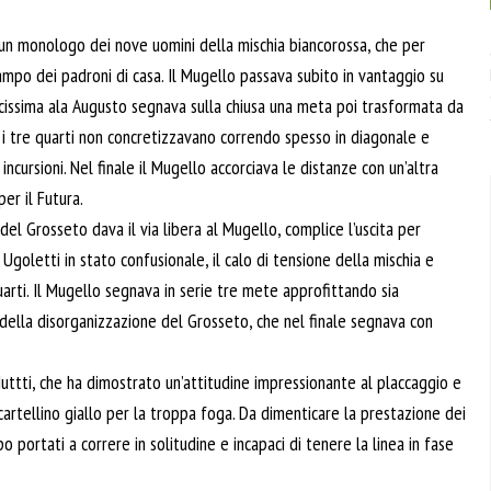
 un monologo dei nove uomini della mischia biancorossa, che per
ampo dei padroni di casa. Il Mugello passava subito in vantaggio su
locissima ala Augusto segnava sulla chiusa una meta poi trasformata da
a i tre quarti non concretizzavano correndo spesso in diagonale e
incursioni. Nel finale il Mugello accorciava le distanze con un’altra
er il Futura.
el Grosseto dava il via libera al Mugello, complice l’uscita per
Ugoletti in stato confusionale, il calo di tensione della mischia e
uarti. Il Mugello segnava in serie tre mete approfittando sia
ia della disorganizzazione del Grosseto, che nel finale segnava con
ttti, che ha dimostrato un’attitudine impressionante al placcaggio e
cartellino giallo per la troppa foga. Da dimenticare la prestazione dei
po portati a correre in solitudine e incapaci di tenere la linea in fase