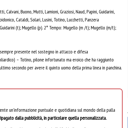
 Calvani, Buono, Mutti, Lamioni, Graziosi, Naud, Papini, Guidarini,
nico, Cataldi, Solari, Lusini, Totino, Lucchetti, Panzera
uidarini (t); Mugello (p). 2° Tempo: Mugello (m /t); Mugello (m/t);
e sempre presente nel sostegno in attacco e difesa
liardico) – Totino, pilone infortunato ma eroico che ha raggiunto
’ultimo secondo per avere il quinto uomo della prima linea in panchina.
mente un’informazione puntuale e quotidiana sul mondo della palla
ipagato dalla pubblicità, in particolare quella personalizzata.