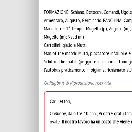
FORMAZIONE: Schiano, Betocchi, Comandi, Ugoletti,
Armentaro, Augusto, Germinario. PANCHINA: Campido
Marcatori – 1° Tempo: Mugello (p); Augisto (m); G
Mugello (m); Naud (m)
Cartellini: giallo a Mutti
Man of the match: Mutti, placcatore infallibile 
Schif of the match (peggiore in campo in tono go
l’autobus praticamente in pigiama, richiamato all
OnRugby.it © Riproduzione riservata
Cari Lettori,
OnRugby, da oltre 10 anni, Vi offre gratuita
ovale.
Il nostro lavoro ha un costo che viene r