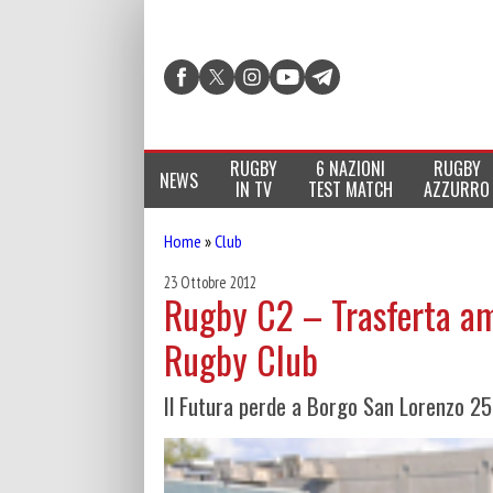
RUGBY
6 NAZIONI
RUGBY
NEWS
IN TV
TEST MATCH
AZZURRO
Home
»
Club
23 Ottobre 2012
Rugby C2 – Trasferta am
Rugby Club
Il Futura perde a Borgo San Lorenzo 25