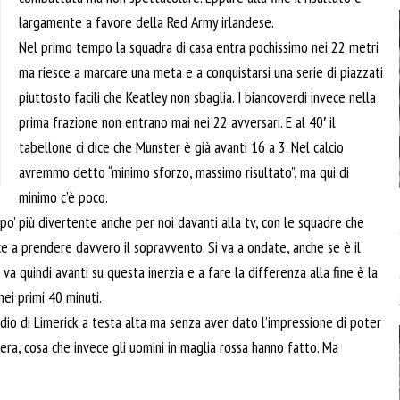
largamente a favore della Red Army irlandese.
Nel primo tempo la squadra di casa entra pochissimo nei 22 metri
ma riesce a marcare una meta e a conquistarsi una serie di piazzati
piuttosto facili che Keatley non sbaglia. I biancoverdi invece nella
prima frazione non entrano mai nei 22 avversari. E al 40′ il
tabellone ci dice che Munster è già avanti 16 a 3. Nel calcio
avremmo detto “minimo sforzo, massimo risultato”, ma qui di
minimo c’è poco.
o’ più divertente anche per noi davanti alla tv, con le squadre che
ce a prendere davvero il sopravvento. Si va a ondate, anche se è il
 va quindi avanti su questa inerzia e a fare la differenza alla fine è la
ei primi 40 minuti.
dio di Limerick a testa alta ma senza aver dato l’impressione di poter
 sera, cosa che invece gli uomini in maglia rossa hanno fatto. Ma