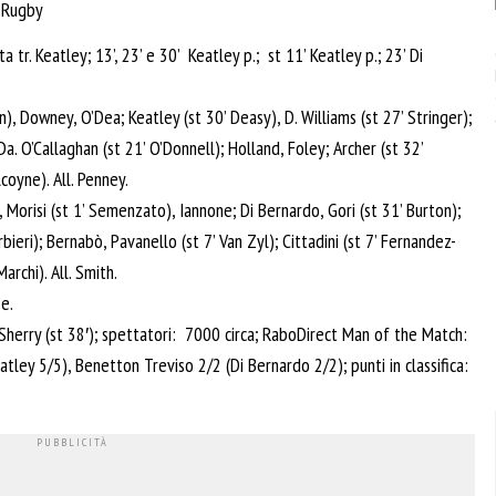
n Rugby
r. Keatley; 13’, 23’ e 30’ Keatley p.; st 11’ Keatley p.; 23’ Di
, Downey, O’Dea; Keatley (st 30’ Deasy), D. Williams (st 27’ Stringer);
Da. O’Callaghan (st 21’ O’Donnell); Holland, Foley; Archer (st 32’
lcoyne). All. Penney.
Morisi (st 1’ Semenzato), Iannone; Di Bernardo, Gori (st 31’ Burton);
bieri); Bernabò, Pavanello (st 7’ Van Zyl); Cittadini (st 7’ Fernandez-
archi). All. Smith.
e.
, Sherry (st 38′); spettatori: 7000 circa; RaboDirect Man of the Match:
atley 5/5), Benetton Treviso 2/2 (Di Bernardo 2/2); punti in classifica: