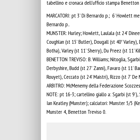
tabellino e cronaca dell’ufficio stampa Benetto
MARCATORI: pt 3’ Di Bernardo p.; 6’ Howlett meta t
Bernardo p..
MUNSTER: Hurley; Howlett, Laulala (st 24’ Dineen)
Coughlan (st 15’ Butler), Dougall (st 40′ Varley), 
Botha), Varley (st 11’ Sherry), Du Preez (st 11’ Ki
BENETTON TREVISO: B. Williams; Nitoglia, Sgarbi, 
Derbyshire, Budd (st 27’ Zanni), Favaro (st 11’ Bar
Rouyet), Ceccato (st 24’ Maistri), Rizzo (st 7’ De M
ARBITRO: McMenemy della Federazione Scozzes
NOTE: pt 16-3; cartellino giallo a: Sgarbi (st 9’)
Ian Keatley (Munster); calciatori: Munster 5/5 (Ke
Munster 4, Benetton Treviso 0.