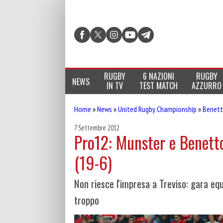
RUGBY
6 NAZIONI
RUGBY
NEWS
IN TV
TEST MATCH
AZZURRO
Home
»
News
»
United Rugby Championship
»
Benett
7 Settembre 2012
Pro12: Munster e Benetton
(19-6)
Non riesce l'impresa a Treviso: gara equ
troppo