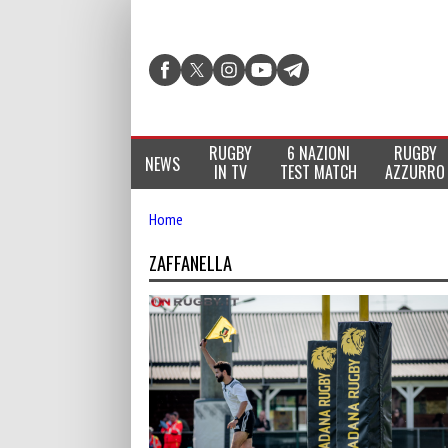
RUGBY
6 NAZIONI
RUGBY
NEWS
IN TV
TEST MATCH
AZZURRO
Home
ZAFFANELLA