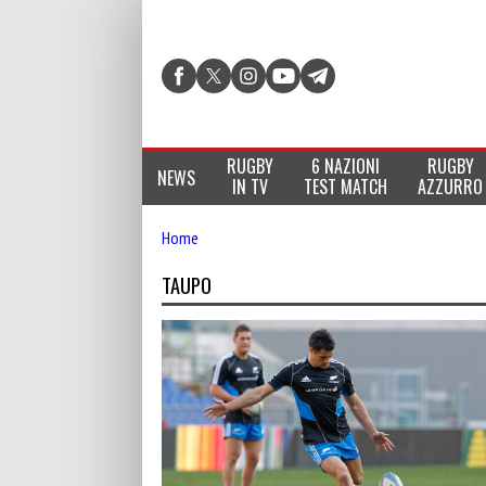
RUGBY
6 NAZIONI
RUGBY
NEWS
IN TV
TEST MATCH
AZZURRO
Home
TAUPO