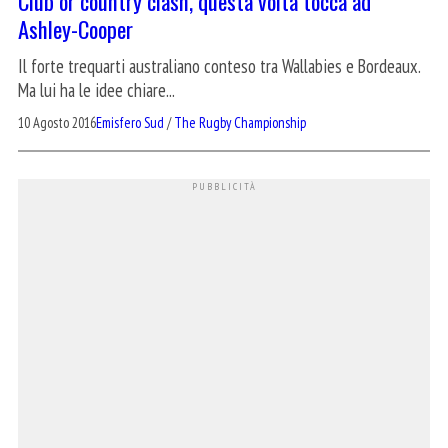
Club or country clash, questa volta tocca ad
Ashley-Cooper
Il forte trequarti australiano conteso tra Wallabies e Bordeaux.
Ma lui ha le idee chiare...
10 Agosto 2016
Emisfero Sud
/
The Rugby Championship