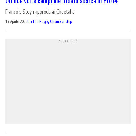
Un due volte campione iridato sbarca in Pro14
Francois Steyn approda ai Cheetahs
13 Aprile 2020
United Rugby Championship