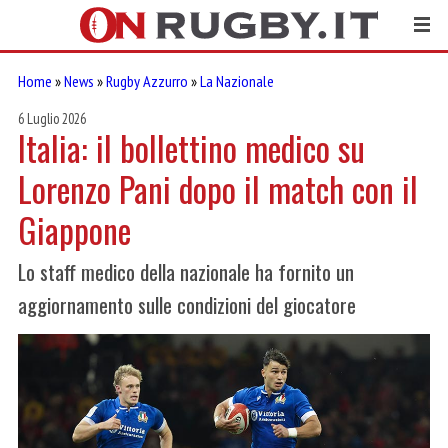
Home
»
News
»
Rugby Azzurro
»
La Nazionale
6 Luglio 2026
Italia: il bollettino medico su
Lorenzo Pani dopo il match con il
Giappone
Lo staff medico della nazionale ha fornito un
aggiornamento sulle condizioni del giocatore