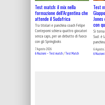
Test m
Test match: il mix nella
Giappo
formazione dell’Argentina che
Jones c
attende il Sudafrica
con qu
Tra titolari e panchina coach Felipe
Contepomi schiera quattro giocatori
Si torna
senza caps, per un debutto di fuoco
Sud: è l
con gli Springboks
panchina
7 Agosto 2026
6 Agosto 
6 Nazioni – Test match
/
Test Match
6 Nazioni