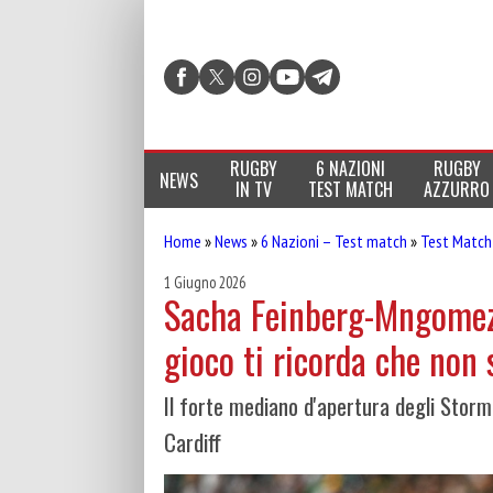
RUGBY
6 NAZIONI
RUGBY
NEWS
IN TV
TEST MATCH
AZZURRO
Home
»
News
»
6 Nazioni – Test match
»
Test Match
1 Giugno 2026
Sacha Feinberg-Mngomezul
gioco ti ricorda che non s
Il forte mediano d'apertura degli Storm
Cardiff