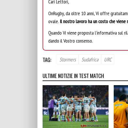
Cari Lettori,
OnRugby, da oltre 10 anni, Vi offre gratuita
ovale.
Il nostro lavoro ha un costo che viene r
Quando Vi viene proposta l’informativa sul rila
dando il Vostro consenso.
TAG:
Stormers
Sudafrica
URC
ULTIME NOTIZIE IN TEST MATCH