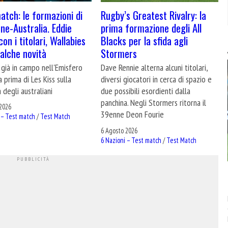
atch: le formazioni di
Rugby’s Greatest Rivalry: la
ne-Australia. Eddie
prima formazione degli All
on i titolari, Wallabies
Blacks per la sfida agli
alche novità
Stormers
 già in campo nell'Emisfero
Dave Rennie alterna alcuni titolari,
a prima di Les Kiss sulla
diversi giocatori in cerca di spazio e
 degli australiani
due possibili esordienti dalla
panchina. Negli Stormers ritorna il
2026
39enne Deon Fourie
 – Test match
/
Test Match
6 Agosto 2026
6 Nazioni – Test match
/
Test Match