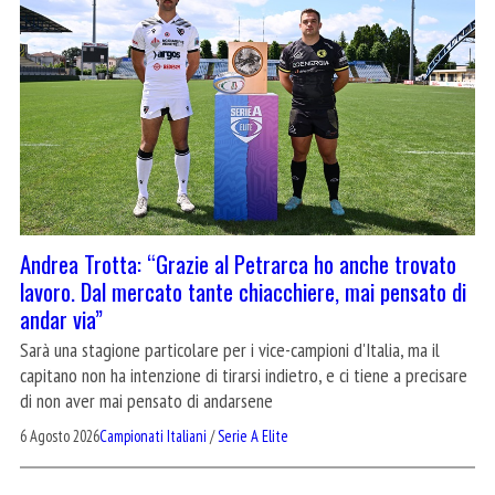
Andrea Trotta: “Grazie al Petrarca ho anche trovato
lavoro. Dal mercato tante chiacchiere, mai pensato di
andar via”
Sarà una stagione particolare per i vice-campioni d'Italia, ma il
capitano non ha intenzione di tirarsi indietro, e ci tiene a precisare
di non aver mai pensato di andarsene
6 Agosto 2026
Campionati Italiani
/
Serie A Elite