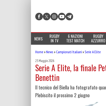
RUGBY
6 NAZIONI
RUGBY
NEWS
IN TV
TEST MATCH
AZZURRO
Home
»
News
»
Campionati Italiani
»
Serie A Elite
25 Maggio 2026
Serie A Elite, la finale 
Benettin
Il tecnico del Biella ha fotografato qu
Plebiscito il prossimo 2 giugno