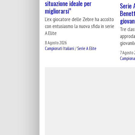
situazione ideale per
Serie A
migliorarsi”
Benett
L'ex giocatore delle Zebre ha accolto
giovani
con entusiasmo la nuova sfida in serie
Tre cla
A Elite
approdan
giovanil
8 Agosto 2026
Campionati Italiani
/
Serie A Elite
7 Agosto 
Campionat