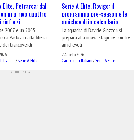
 Elite, Petrarca: dal
Serie A Elite, Rovigo: il
on in arrivo quattro
programma pre-season e le
 rinforzi
amichevoli in calendario
sse 2007 e un 2005
La squadra di Davide Giazzon si
o a Padova dalla filiera
prepara alla nuova stagione con tre
e dei biancoverdi
amichevoli
2026
7 Agosto 2026
i Italiani
/
Serie A Elite
Campionati Italiani
/
Serie A Elite