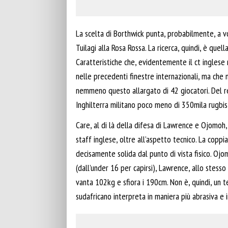
La scelta di Borthwick punta, probabilmente, a v
Tuilagi alla Rosa Rossa. La ricerca, quindi, è que
Caratteristiche che, evidentemente il ct inglese
nelle precedenti finestre internazionali, ma che
nemmeno questo allargato di 42 giocatori. Del r
Inghilterra militano poco meno di 350mila rugbisti
Care, al di là della difesa di Lawrence e Ojomoh,
staff inglese, oltre all’aspetto tecnico. La copp
decisamente solida dal punto di vista fisico. Oj
(dall’under 16 per capirsi), Lawrence, allo stes
vanta 102kg e sfiora i 190cm. Non è, quindi, un t
sudafricano interpreta in maniera più abrasiva e 