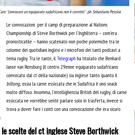
Care: "convocare un equiparato sudafricano non è corretto" - ph. Sebastiano Pessina
Le convocazioni
per il camp di preparazione al Nations
Championship di Steve Borthwick per l’Inghilterra – com’era
pronosticatile – hanno scatenato non poche polemiche tra le
colonne dei quotidiani inglesi e i microfoni dei tanti podcast a
tema rugby. Tra le tante, il
Telegraph
ha titolato che Benhard
Janse van Rensburg (il centro 29enne equiparato sudafricano
convocato dal ct della nazionale) sia inglese tanto quanto il
biltong
, ossia la carne essiccata che in Sudafrica è uno snack
molto diffuso. Insomma, l’intellighenzia British del rugby, di carne
essiccata ne vorrebbe sentir parlare solo in trasferta, invece si
trova a dover fare i conti con una convocazione che era sicuro
.
 le scelte del ct inglese Steve Borthwick