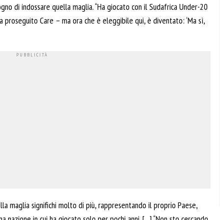
sogno di indossare quella maglia. “Ha giocato con il Sudafrica Under-20
a proseguito Care – ma ora che è eleggibile qui, è diventato: ‘Ma sì,
a maglia significhi molto di più, rappresentando il proprio Paese,
a nazione in cui ha giocato solo per pochi anni. […] “Non sto cercando