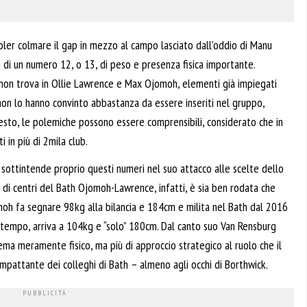
oler colmare il gap in mezzo al campo lasciato dall’oddio di Manu
lla di un numero 12, o 13, di peso e presenza fisica importante.
 non trova in Ollie Lawrence e Max Ojomoh, elementi già impiegati
 non lo hanno convinto abbastanza da essere inseriti nel gruppo,
esto, le polemiche possono essere comprensibili, considerato che in
 in più di 2mila club.
 sottintende proprio questi numeri nel suo attacco alle scelte dello
ia di centri del Bath Ojomoh-Lawrence, infatti, è sia ben rodata che
omoh fa segnare 98kg alla bilancia e 184cm e milita nel Bath dal 2016
so tempo, arriva a 104kg e “solo” 180cm. Dal canto suo Van Rensburg
ema meramente fisico, ma più di approccio strategico al ruolo che il
impattante dei colleghi di Bath – almeno agli occhi di Borthwick.