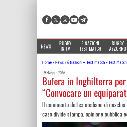
RUGBY
6 NAZIONI
RUGBY
NEWS
IN TV
TEST MATCH
AZZURRO
Home
»
News
»
6 Nazioni – Test match
»
Test Match
19 Maggio 2026
Bufera in Inghilterra per
“Convocare un equiparat
Il commento dell'ex mediano di mischia 
caso divide stampa, opinione pubblica e