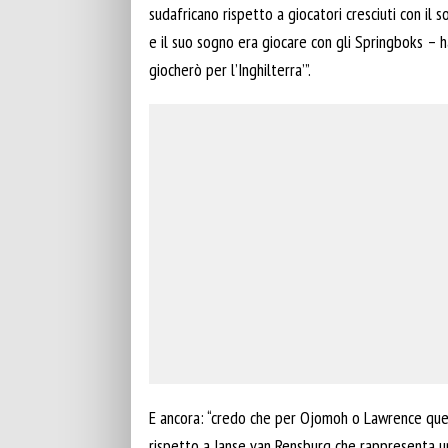
sudafricano rispetto a giocatori cresciuti con il 
e il suo sogno era giocare con gli Springboks – h
giocherò per l’Inghilterra’”.
E ancora: “credo che per Ojomoh o Lawrence quell
rispetto a Janse van Rensburg che rappresenta un