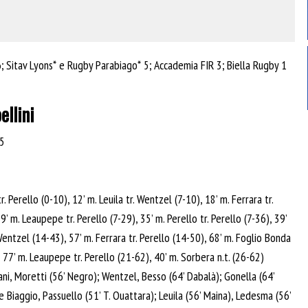
6; Sitav Lyons* e Rugby Parabiago* 5; Accademia FIR 3; Biella Rugby 1
ellini
25
tr. Perello (0-10), 12’ m. Leuila tr. Wentzel (7-10), 18’ m. Ferrara tr.
9’ m. Leaupepe tr. Perello (7-29), 35’ m. Perello tr. Perello (7-36), 39’
. Wentzel (14-43), 57’ m. Ferrara tr. Perello (14-50), 68’ m. Foglio Bonda
, 77’ m. Leaupepe tr. Perello (21-62), 40’ m. Sorbera n.t. (26-62)
ni, Moretti (56’ Negro); Wentzel, Besso (64’ Dabalà); Gonella (64’
 Biaggio, Passuello (51’ T. Ouattara); Leuila (56’ Maina), Ledesma (56’