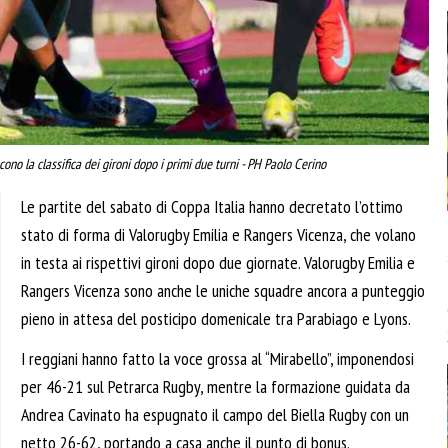
ono la classifica dei gironi dopo i primi due turni - PH Paolo Cerino
Le partite del sabato di Coppa Italia hanno decretato l’ottimo
stato di forma di Valorugby Emilia e Rangers Vicenza, che volano
in testa ai rispettivi gironi dopo due giornate. Valorugby Emilia e
Rangers Vicenza sono anche le uniche squadre ancora a punteggio
pieno in attesa del posticipo domenicale tra Parabiago e Lyons.
I reggiani hanno fatto la voce grossa al “Mirabello”, imponendosi
per 46-21 sul Petrarca Rugby, mentre la formazione guidata da
Andrea Cavinato ha espugnato il campo del Biella Rugby con un
netto 26-62, portando a casa anche il punto di bonus.