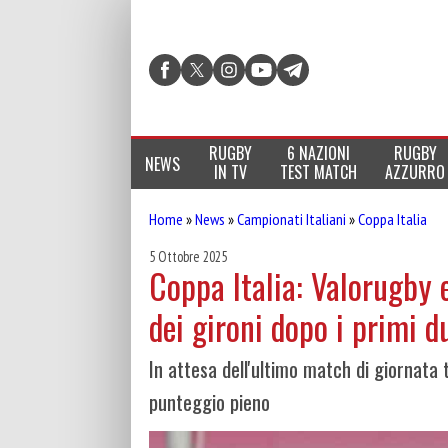
RUGBY
6 NAZIONI
RUGBY
NEWS
IN TV
TEST MATCH
AZZURRO
Home
»
News
»
Campionati Italiani
»
Coppa Italia
5 Ottobre 2025
Coppa Italia: Valorugby 
dei gironi dopo i primi d
In attesa dell'ultimo match di giornata
punteggio pieno