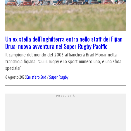
Un ex stella dell’Inghilterra entra nello staff dei Fijian
Drua: nuova avventura nel Super Rugby Pacific
Il campione del mondo del 2003 affiancherà Brad Mooar nella
franchigia figiana: "Qui il rugby è lo sport numero uno, è una sfida
speciale"
6 Agosto 2026
Emisfero Sud
/
Super Rugby