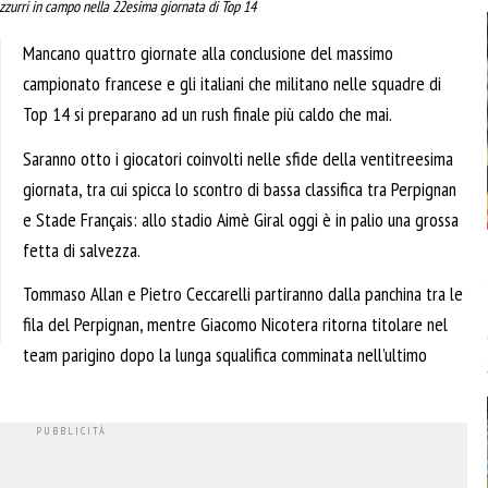
 azzurri in campo nella 22esima giornata di Top 14
Mancano quattro giornate alla conclusione del massimo
campionato francese e gli italiani che militano nelle squadre di
Top 14 si preparano ad un rush finale più caldo che mai.
Saranno otto i giocatori coinvolti nelle sfide della ventitreesima
giornata, tra cui spicca lo scontro di bassa classifica tra Perpignan
e Stade Français: allo stadio Aimè Giral oggi è in palio una grossa
fetta di salvezza.
Tommaso Allan e Pietro Ceccarelli partiranno dalla panchina tra le
fila del Perpignan, mentre Giacomo Nicotera ritorna titolare nel
team parigino dopo la lunga squalifica comminata nell’ultimo