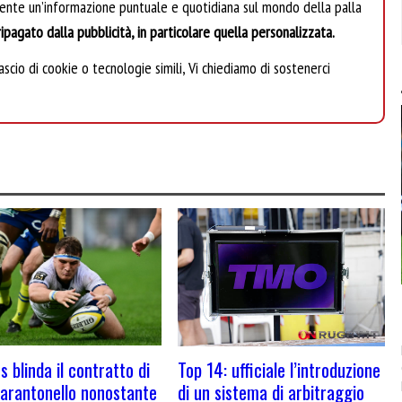
mente un’informazione puntuale e quotidiana sul mondo della palla
ipagato dalla pubblicità, in particolare quella personalizzata.
scio di cookie o tecnologie simili, Vi chiediamo di sostenerci
s blinda il contratto di
Top 14: ufficiale l’introduzione
Zarantonello nonostante
di un sistema di arbitraggio