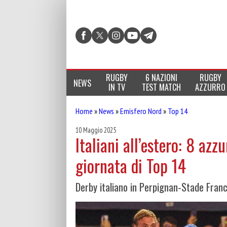
RUGBY
6 NAZIONI
RUGBY
NEWS
IN TV
TEST MATCH
AZZURRO
Home
»
News
»
Emisfero Nord
»
Top 14
10 Maggio 2025
Italiani all’estero: 8 az
giornata di Top 14
Derby italiano in Perpignan-Stade Fran