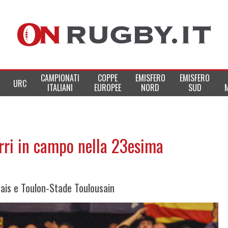
CAMPIONATI
COPPE
EMISFERO
EMISFERO
URC
ITALIANI
EUROPEE
NORD
SUD
zurri in campo nella 23esima
cais e Toulon-Stade Toulousain