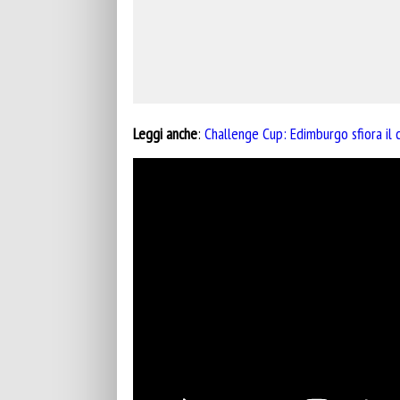
Leggi anche
:
Challenge Cup: Edimburgo sfiora il c