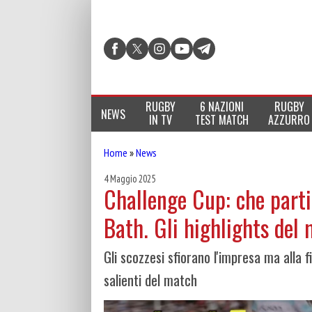
RUGBY
6 NAZIONI
RUGBY
NEWS
IN TV
TEST MATCH
AZZURRO
Home
»
News
4 Maggio 2025
Challenge Cup: che parti
Bath. Gli highlights del
Gli scozzesi sfiorano l'impresa ma alla 
salienti del match