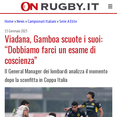
Home
»
News
»
Campionati Italiani
»
Serie A Elite
15 Gennaio 2025
Viadana, Gamboa scuote i suoi:
“Dobbiamo farci un esame di
coscienza”
Il General Manager dei lombardi analizza il momento
dopo la sconfitta in Coppa Italia