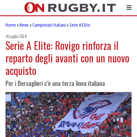
Home
»
News
»
Campionati Italiani
»
Serie A Elite
4 Luglio 2024
Serie A Elite: Rovigo rinforza il
reparto degli avanti con un nuovo
acquisto
Per i Bersaglieri c'è una terza linea italiana