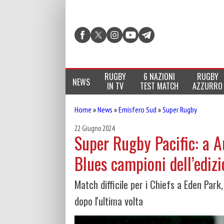
RUGBY
6 NAZIONI
RUGBY
NEWS
IN TV
TEST MATCH
AZZURRO
Home
»
News
»
Emisfero Sud
»
Super Rugby
22 Giugno 2024
Super Rugby Pacific: a A
Blues campioni dell’ediz
Match difficile per i Chiefs a Eden Park
dopo l'ultima volta