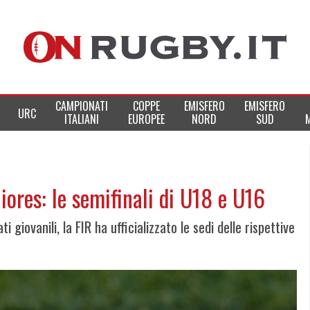
CAMPIONATI
COPPE
EMISFERO
EMISFERO
URC
ITALIANI
EUROPEE
NORD
SUD
iores: le semifinali di U18 e U16
giovanili, la FIR ha ufficializzato le sedi delle rispettive