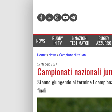
RUGBY
6 NAZIONI
RUGBY
NEWS
IN TV
TEST MATCH
AZZURRO
Home
»
News
»
Campionati Italiani
17 Maggio 2024
Campionati nazionali jun
Stanno giungendo al termine i campionati 
finali