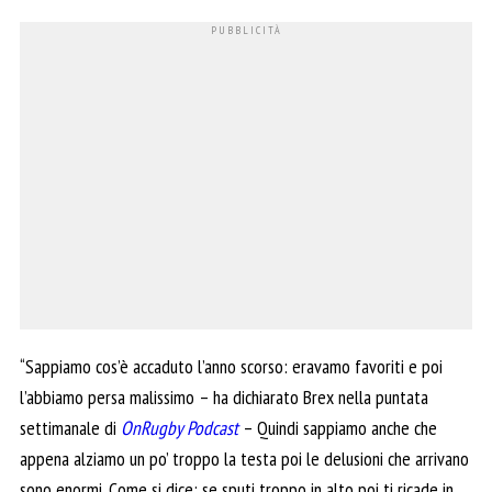
“Sappiamo cos’è accaduto l’anno scorso: eravamo favoriti e poi
l’abbiamo persa malissimo – ha dichiarato Brex nella puntata
settimanale di
OnRugby Podcast
– Quindi sappiamo anche che
appena alziamo un po’ troppo la testa poi le delusioni che arrivano
sono enormi. Come si dice: se sputi troppo in alto poi ti ricade in