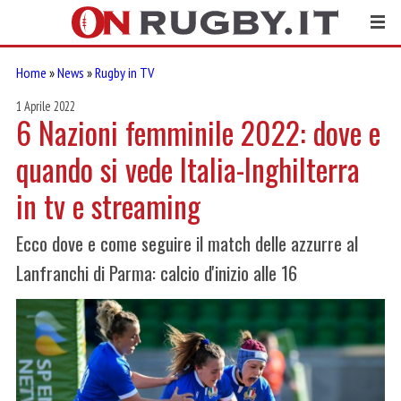
Home
»
News
»
Rugby in TV
1 Aprile 2022
6 Nazioni femminile 2022: dove e
quando si vede Italia-Inghilterra
in tv e streaming
Ecco dove e come seguire il match delle azzurre al
Lanfranchi di Parma: calcio d'inizio alle 16