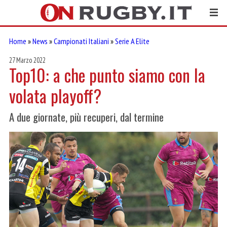
Home
»
News
»
Campionati Italiani
»
Serie A Elite
27 Marzo 2022
Top10: a che punto siamo con la
volata playoff?
A due giornate, più recuperi, dal termine