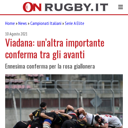
Home
»
News
»
Campionati Italiani
»
Serie A Elite
10 Agosto 2021
Viadana: un’altra importante
conferma tra gli avanti
Ennesima conferma per la rosa giallonera